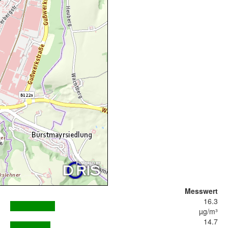
Messwert
16.3
µg/m³
14.7