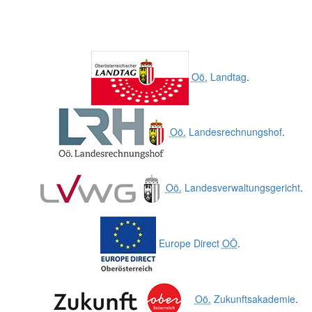
Oö.
Landtag
.
Oö.
Landesrechnungshof
.
Oö.
Landesverwaltungsgericht
.
Europe Direct
OÖ
.
Oö.
Zukunftsakademie
.