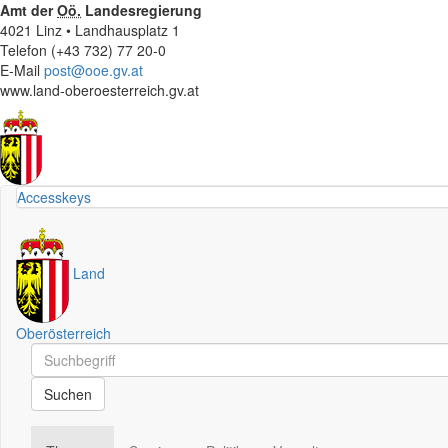
Amt der
Oö.
Landesregierung
4021 Linz • Landhausplatz 1
Telefon (+43 732) 77 20-0
E-Mail
post@ooe.gv.at
www.land-oberoesterreich.gv.at
Accesskeys
Land
Oberösterreich
Schnellsuche
Schnellsuche
Suchen