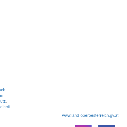
uch
.
um
.
utz
.
eiheit
.
www.land-oberoesterreich.gv.at