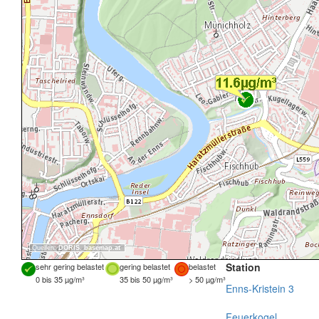
Quellen:
DORIS
,
basemap.at
Station
sehr gering belastet
gering belastet
belastet
0 bis 35 µg/m³
35 bis 50 µg/m³
> 50 µg/m³
Enns-Kristein 3
Feuerkogel