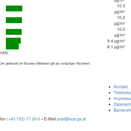
10.3
µg/m³
10.2
µg/m³
10.0
µg/m³
9.4 µg/m³
8.1 µg/m³
netz.
 gleitende 24-Stunden Mittelwert gilt als vorläufiger Richtwert.
Kontakt
.
Telefonb
Impress
Datensch
Barrierefr
efon
(+43 732) 77 20-0
• E-Mail
post@ooe.gv.at