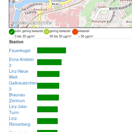
Quellen:
DORIS
,
basemap.at
sehr gering belastet
gering belastet
belastet
0 bis 35 µg/m³
35 bis 50 µg/m³
> 50 µg/m³
Station
Feuerkogel
Enns-Kristein
3
Linz-Neue
Welt
Gallneukirchen
3
Braunau
Zentrum
Linz-24er-
Turm
Linz-
Römerberg