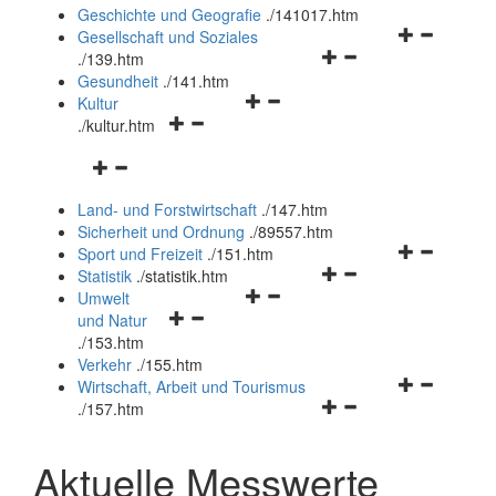
und
Geschichte und Geografie
.
/141017.htm
schließen
Navigationsm
Gesellschaft und Soziales
Navigationsmenü
öffnen
.
/139.htm
öffnen
und
Gesundheit
.
/141.htm
Navigationsmenü
und
schließen
Kultur
Navigationsmenü
öffnen
schließen
.
/kultur.htm
öffnen
und
Navigationsmenü
und
schließen
öffnen
schließen
Land- und Forstwirtschaft
.
/147.htm
und
Sicherheit und Ordnung
.
/89557.htm
schließen
Navigationsm
Sport und Freizeit
.
/151.htm
Navigationsmenü
öffnen
Statistik
.
/statistik.htm
Navigationsmenü
öffnen
und
Umwelt
Navigationsmenü
öffnen
und
schließen
und Natur
öffnen
und
schließen
.
/153.htm
und
schließen
Verkehr
.
/155.htm
schließen
Navigationsm
Wirtschaft, Arbeit und Tourismus
Navigationsmenü
öffnen
.
/157.htm
öffnen
und
und
schließen
Aktuelle Messwerte
schließen