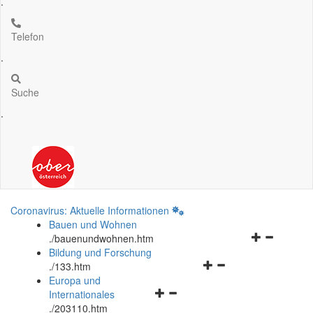
.
Telefon
.
Suche
.
Coronavirus: Aktuelle Informationen
Bauen und Wohnen
Navigationsm
.
/bauenundwohnen.htm
öffnen
Bildung und Forschung
Navigationsmenü
und
.
/133.htm
öffnen
schließen
Europa und
Navigationsmenü
und
Internationales
öffnen
schließen
.
/203110.htm