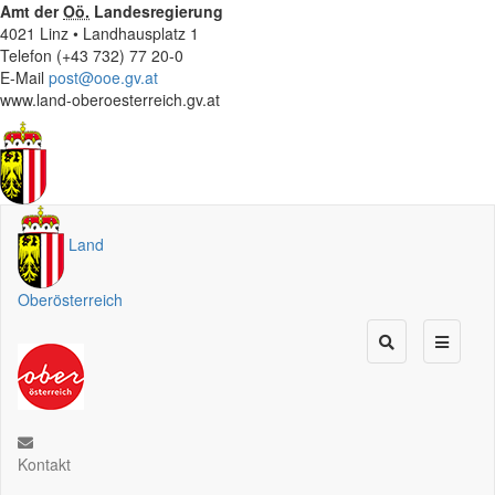
Amt der
Oö.
Landesregierung
4021 Linz • Landhausplatz 1
Telefon (+43 732) 77 20-0
E-Mail
post@ooe.gv.at
www.land-oberoesterreich.gv.at
Land
Oberösterreich
Kontakt