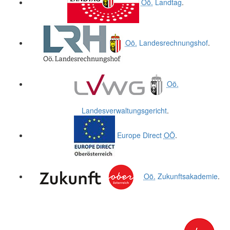
Oö.
Landtag
.
Oö.
Landesrechnungshof
.
Oö.
Landesverwaltungsgericht
.
Europe Direct
OÖ
.
Oö.
Zukunftsakademie
.