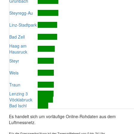
Grünbach
Steyregg-Au
Linz-Stadtpark
Bad Zell
Haag am
Hausruck
Steyr
Wels
Traun
Lenzing 3
Vöcklabruck
Bad Ischl
Es handelt sich um vorläufige Online-Rohdaten aus dem
Luftmessnetz.
Für die Grenzwertprüfung ist der Tagesmittelwert von 0 bis 24 Uhr