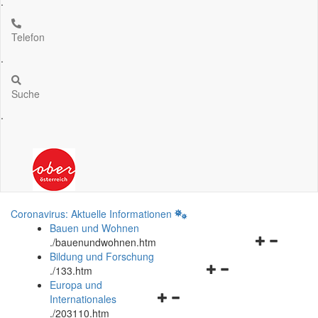
.
Telefon
.
Suche
.
Coronavirus: Aktuelle Informationen
Bauen und Wohnen
Navigationsm
.
/bauenundwohnen.htm
öffnen
Bildung und Forschung
Navigationsmenü
und
.
/133.htm
öffnen
schließen
Europa und
Navigationsmenü
und
Internationales
öffnen
schließen
.
/203110.htm