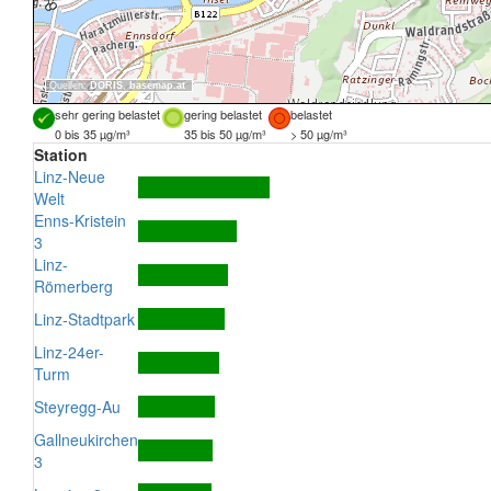
Quellen:
DORIS
,
basemap.at
sehr gering belastet
gering belastet
belastet
0 bis 35 µg/m³
35 bis 50 µg/m³
> 50 µg/m³
Station
Linz-Neue
Welt
Enns-Kristein
3
Linz-
Römerberg
Linz-Stadtpark
Linz-24er-
Turm
Steyregg-Au
Gallneukirchen
3