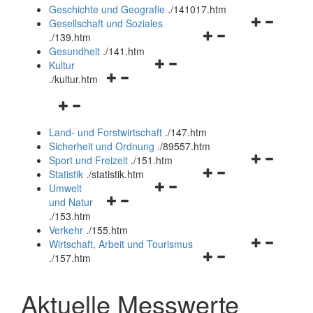
und
Geschichte und Geografie
.
/141017.htm
schließen
Navigationsm
Gesellschaft und Soziales
Navigationsmenü
öffnen
.
/139.htm
öffnen
und
Gesundheit
.
/141.htm
Navigationsmenü
und
schließen
Kultur
Navigationsmenü
öffnen
schließen
.
/kultur.htm
öffnen
und
Navigationsmenü
und
schließen
öffnen
schließen
Land- und Forstwirtschaft
.
/147.htm
und
Sicherheit und Ordnung
.
/89557.htm
schließen
Navigationsm
Sport und Freizeit
.
/151.htm
Navigationsmenü
öffnen
Statistik
.
/statistik.htm
Navigationsmenü
öffnen
und
Umwelt
Navigationsmenü
öffnen
und
schließen
und Natur
öffnen
und
schließen
.
/153.htm
und
schließen
Verkehr
.
/155.htm
schließen
Navigationsm
Wirtschaft, Arbeit und Tourismus
Navigationsmenü
öffnen
.
/157.htm
öffnen
und
und
schließen
Aktuelle Messwerte
schließen