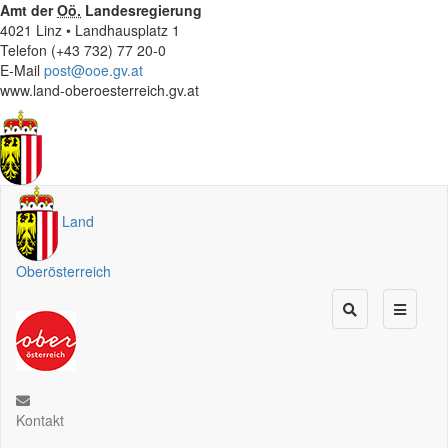
Amt der
Oö.
Landesregierung
4021 Linz • Landhausplatz 1
Telefon (+43 732) 77 20-0
E-Mail
post@ooe.gv.at
www.land-oberoesterreich.gv.at
Land
Oberösterreich
Kontakt