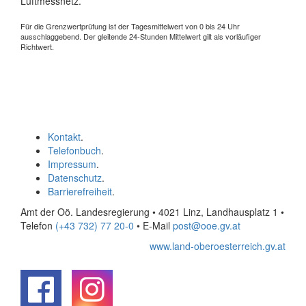
Luftmessnetz.
Für die Grenzwertprüfung ist der Tagesmittelwert von 0 bis 24 Uhr
ausschlaggebend. Der gleitende 24-Stunden Mittelwert gilt als vorläufiger
Richtwert.
Kontakt
.
Telefonbuch
.
Impressum
.
Datenschutz
.
Barrierefreiheit
.
Amt der Oö. Landesregierung • 4021 Linz, Landhausplatz 1
•
Telefon
(+43 732) 77 20-0
• E-Mail
post@ooe.gv.at
www.land-oberoesterreich.gv.at