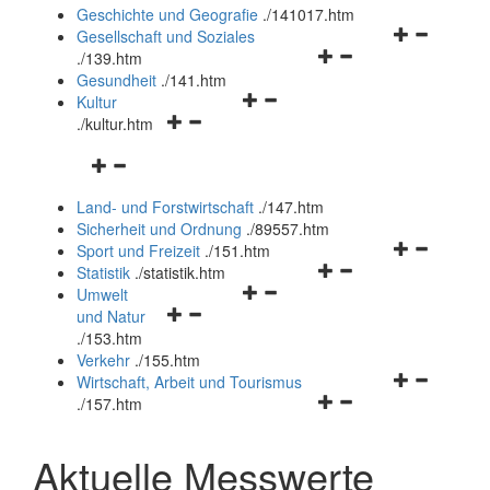
und
Geschichte und Geografie
.
/141017.htm
schließen
Navigationsm
Gesellschaft und Soziales
Navigationsmenü
öffnen
.
/139.htm
öffnen
und
Gesundheit
.
/141.htm
Navigationsmenü
und
schließen
Kultur
Navigationsmenü
öffnen
schließen
.
/kultur.htm
öffnen
und
Navigationsmenü
und
schließen
öffnen
schließen
Land- und Forstwirtschaft
.
/147.htm
und
Sicherheit und Ordnung
.
/89557.htm
schließen
Navigationsm
Sport und Freizeit
.
/151.htm
Navigationsmenü
öffnen
Statistik
.
/statistik.htm
Navigationsmenü
öffnen
und
Umwelt
Navigationsmenü
öffnen
und
schließen
und Natur
öffnen
und
schließen
.
/153.htm
und
schließen
Verkehr
.
/155.htm
schließen
Navigationsm
Wirtschaft, Arbeit und Tourismus
Navigationsmenü
öffnen
.
/157.htm
öffnen
und
und
schließen
Aktuelle Messwerte
schließen