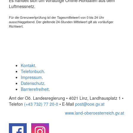
Es handelt sich um vorläufige Online-Rohdaten aus dem
Luftmessnetz.
Für die Grenzwertprüfung ist der Tagesmittelwert von 0 bis 24 Uhr
ausschlaggebend. Der gleitende 24-Stunden Mittelwert gilt als vorläufiger
Richtwert.
Kontakt
.
Telefonbuch
.
Impressum
.
Datenschutz
.
Barrierefreiheit
.
Amt der Oö. Landesregierung • 4021 Linz, Landhausplatz 1
•
Telefon
(+43 732) 77 20-0
• E-Mail
post@ooe.gv.at
www.land-oberoesterreich.gv.at