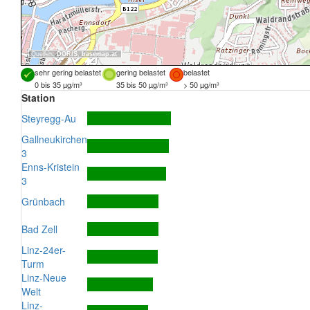
Quellen:
DORIS
,
basemap.at
sehr gering belastet
gering belastet
belastet
0 bis 35 µg/m³
35 bis 50 µg/m³
> 50 µg/m³
Station
Steyregg-Au
Gallneukirchen
3
Enns-Kristein
3
Grünbach
Bad Zell
Linz-24er-
Turm
Linz-Neue
Welt
Linz-