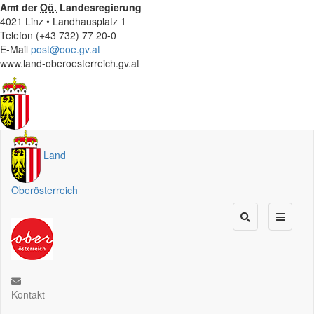
Amt der
Oö.
Landesregierung
4021 Linz • Landhausplatz 1
Telefon (+43 732) 77 20-0
E-Mail
post@ooe.gv.at
www.land-oberoesterreich.gv.at
Land
Oberösterreich
Kontakt