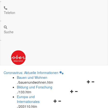
.
Telefon
.
Suche
.
Coronavirus: Aktuelle Informationen
Bauen und Wohnen
Navigationsm
.
/bauenundwohnen.htm
öffnen
Bildung und Forschung
Navigationsmenü
und
.
/133.htm
öffnen
schließen
Europa und
Navigationsmenü
und
Internationales
öffnen
schließen
.
/203110.htm