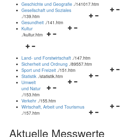
und
Geschichte und Geografie
.
/141017.htm
schließen
Navigationsm
Gesellschaft und Soziales
Navigationsmenü
öffnen
.
/139.htm
öffnen
und
Gesundheit
.
/141.htm
Navigationsmenü
und
schließen
Kultur
Navigationsmenü
öffnen
schließen
.
/kultur.htm
öffnen
und
Navigationsmenü
und
schließen
öffnen
schließen
Land- und Forstwirtschaft
.
/147.htm
und
Sicherheit und Ordnung
.
/89557.htm
schließen
Navigationsm
Sport und Freizeit
.
/151.htm
Navigationsmenü
öffnen
Statistik
.
/statistik.htm
Navigationsmenü
öffnen
und
Umwelt
Navigationsmenü
öffnen
und
schließen
und Natur
öffnen
und
schließen
.
/153.htm
und
schließen
Verkehr
.
/155.htm
schließen
Navigationsm
Wirtschaft, Arbeit und Tourismus
Navigationsmenü
öffnen
.
/157.htm
öffnen
und
und
schließen
Aktuelle Messwerte
schließen