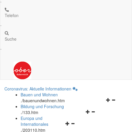
.
Telefon
.
Suche
.
Coronavirus: Aktuelle Informationen
Bauen und Wohnen
Navigationsm
.
/bauenundwohnen.htm
öffnen
Bildung und Forschung
Navigationsmenü
und
.
/133.htm
öffnen
schließen
Europa und
Navigationsmenü
und
Internationales
öffnen
schließen
.
/203110.htm