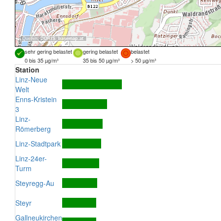
Quellen:
DORIS
,
basemap.at
sehr gering belastet
gering belastet
belastet
0 bis 35 µg/m³
35 bis 50 µg/m³
> 50 µg/m³
Station
Linz-Neue
Welt
Enns-Kristein
3
Linz-
Römerberg
Linz-Stadtpark
Linz-24er-
Turm
Steyregg-Au
Steyr
Gallneukirchen