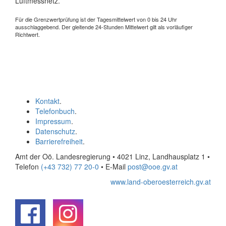
Luftmessnetz.
Für die Grenzwertprüfung ist der Tagesmittelwert von 0 bis 24 Uhr
ausschlaggebend. Der gleitende 24-Stunden Mittelwert gilt als vorläufiger
Richtwert.
Kontakt
.
Telefonbuch
.
Impressum
.
Datenschutz
.
Barrierefreiheit
.
Amt der Oö. Landesregierung • 4021 Linz, Landhausplatz 1
•
Telefon
(+43 732) 77 20-0
• E-Mail
post@ooe.gv.at
www.land-oberoesterreich.gv.at