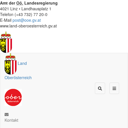
Amt der
Oö.
Landesregierung
4021 Linz • Landhausplatz 1
Telefon (+43 732) 77 20-0
E-Mail
post@ooe.gv.at
www.land-oberoesterreich.gv.at
Land
Oberösterreich
Kontakt