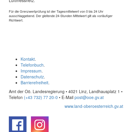
Luftmessnetz.
Für die Grenzwertprüfung ist der Tagesmittelwert von 0 bis 24 Uhr
ausschlaggebend. Der gleitende 24-Stunden Mittelwert gilt als vorläufiger
Richtwert.
Kontakt
.
Telefonbuch
.
Impressum
.
Datenschutz
.
Barrierefreiheit
.
Amt der Oö. Landesregierung • 4021 Linz, Landhausplatz 1
•
Telefon
(+43 732) 77 20-0
• E-Mail
post@ooe.gv.at
www.land-oberoesterreich.gv.at