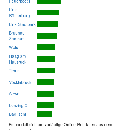
Feuerkogel
Linz-
Römerberg
Linz-Stadtpark
Braunau
Zentrum
Wels
Haag am
Hausruck
Traun
Vöcklabruck
Steyr
Lenzing 3
Bad Ischl
Es handelt sich um vorläufige Online-Rohdaten aus dem