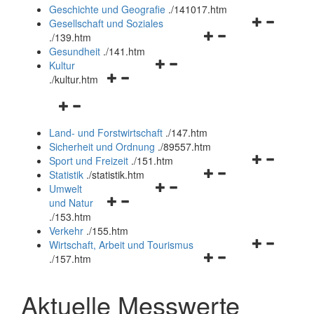
und
Geschichte und Geografie
.
/141017.htm
schließen
Navigationsm
Gesellschaft und Soziales
Navigationsmenü
öffnen
.
/139.htm
öffnen
und
Gesundheit
.
/141.htm
Navigationsmenü
und
schließen
Kultur
Navigationsmenü
öffnen
schließen
.
/kultur.htm
öffnen
und
Navigationsmenü
und
schließen
öffnen
schließen
Land- und Forstwirtschaft
.
/147.htm
und
Sicherheit und Ordnung
.
/89557.htm
schließen
Navigationsm
Sport und Freizeit
.
/151.htm
Navigationsmenü
öffnen
Statistik
.
/statistik.htm
Navigationsmenü
öffnen
und
Umwelt
Navigationsmenü
öffnen
und
schließen
und Natur
öffnen
und
schließen
.
/153.htm
und
schließen
Verkehr
.
/155.htm
schließen
Navigationsm
Wirtschaft, Arbeit und Tourismus
Navigationsmenü
öffnen
.
/157.htm
öffnen
und
und
schließen
Aktuelle Messwerte
schließen