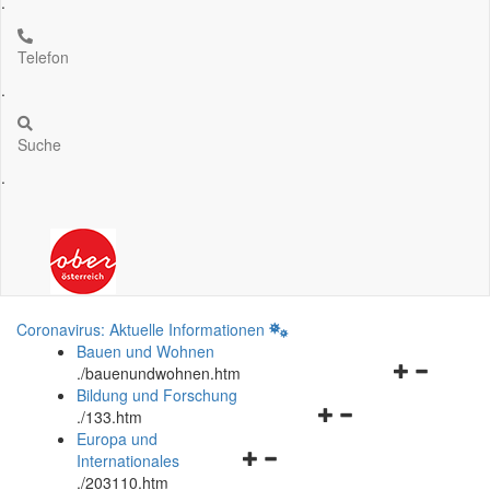
.
Telefon
.
Suche
.
Coronavirus: Aktuelle Informationen
Bauen und Wohnen
Navigationsm
.
/bauenundwohnen.htm
öffnen
Bildung und Forschung
Navigationsmenü
und
.
/133.htm
öffnen
schließen
Europa und
Navigationsmenü
und
Internationales
öffnen
schließen
.
/203110.htm