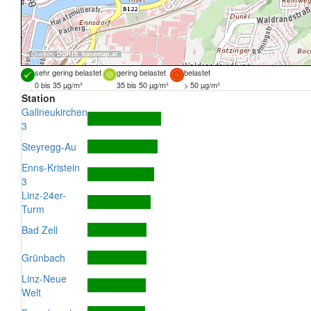
Quellen:
DORIS
,
basemap.at
sehr gering belastet
gering belastet
belastet
0 bis 35 µg/m³
35 bis 50 µg/m³
> 50 µg/m³
Station
Gallneukirchen
3
Steyregg-Au
Enns-Kristein
3
Linz-24er-
Turm
Bad Zell
Grünbach
Linz-Neue
Welt