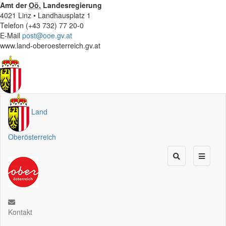
Amt der
Oö.
Landesregierung
4021 Linz • Landhausplatz 1
Telefon (+43 732) 77 20-0
E-Mail
post@ooe.gv.at
www.land-oberoesterreich.gv.at
Land
Oberösterreich
Kontakt