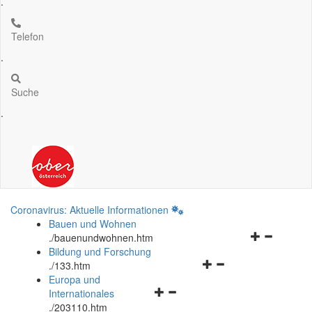
.
Telefon
.
Suche
.
Coronavirus: Aktuelle Informationen
Bauen und Wohnen
Navigationsm
.
/bauenundwohnen.htm
öffnen
Bildung und Forschung
Navigationsmenü
und
.
/133.htm
öffnen
schließen
Europa und
Navigationsmenü
und
Internationales
öffnen
schließen
.
/203110.htm