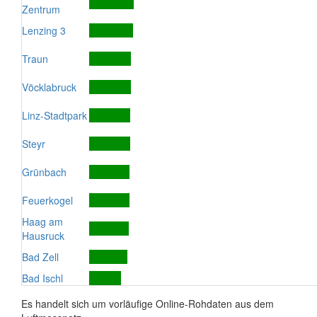
Zentrum
Lenzing 3
Traun
Vöcklabruck
Linz-Stadtpark
Steyr
Grünbach
Feuerkogel
Haag am
Hausruck
Bad Zell
Bad Ischl
Es handelt sich um vorläufige Online-Rohdaten aus dem