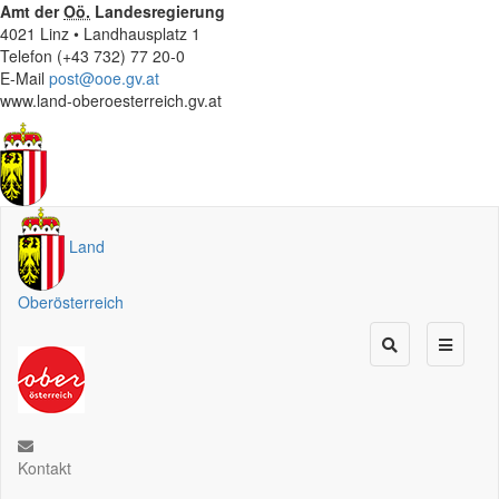
Amt der
Oö.
Landesregierung
4021 Linz • Landhausplatz 1
Telefon (+43 732) 77 20-0
E-Mail
post@ooe.gv.at
www.land-oberoesterreich.gv.at
Land
Oberösterreich
Kontakt