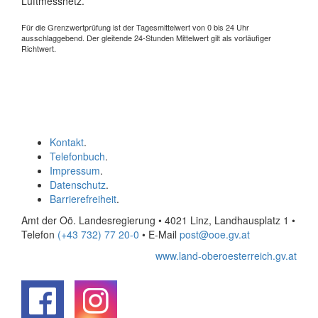
Luftmessnetz.
Für die Grenzwertprüfung ist der Tagesmittelwert von 0 bis 24 Uhr
ausschlaggebend. Der gleitende 24-Stunden Mittelwert gilt als vorläufiger
Richtwert.
Kontakt
.
Telefonbuch
.
Impressum
.
Datenschutz
.
Barrierefreiheit
.
Amt der Oö. Landesregierung • 4021 Linz, Landhausplatz 1
•
Telefon
(+43 732) 77 20-0
• E-Mail
post@ooe.gv.at
www.land-oberoesterreich.gv.at