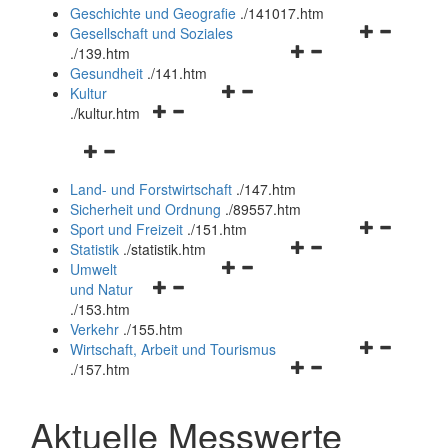
und
Geschichte und Geografie
.
/141017.htm
schließen
Navigationsm
Gesellschaft und Soziales
Navigationsmenü
öffnen
.
/139.htm
öffnen
und
Gesundheit
.
/141.htm
Navigationsmenü
und
schließen
Kultur
Navigationsmenü
öffnen
schließen
.
/kultur.htm
öffnen
und
Navigationsmenü
und
schließen
öffnen
schließen
Land- und Forstwirtschaft
.
/147.htm
und
Sicherheit und Ordnung
.
/89557.htm
schließen
Navigationsm
Sport und Freizeit
.
/151.htm
Navigationsmenü
öffnen
Statistik
.
/statistik.htm
Navigationsmenü
öffnen
und
Umwelt
Navigationsmenü
öffnen
und
schließen
und Natur
öffnen
und
schließen
.
/153.htm
und
schließen
Verkehr
.
/155.htm
schließen
Navigationsm
Wirtschaft, Arbeit und Tourismus
Navigationsmenü
öffnen
.
/157.htm
öffnen
und
und
schließen
Aktuelle Messwerte
schließen