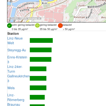
Quellen:
DORIS
,
basemap.at
sehr gering belastet
gering belastet
belastet
0 bis 35 µg/m³
35 bis 50 µg/m³
> 50 µg/m³
Station
Linz-Neue
Welt
Steyregg-Au
Enns-Kristein
3
Linz-24er-
Turm
Gallneukirchen
3
Wels
Linz-
Römerberg
Braunau