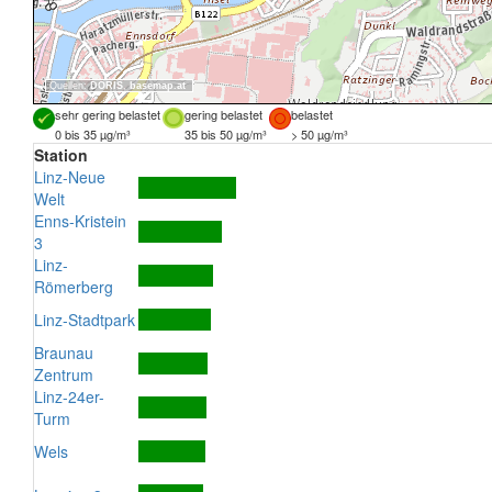
Quellen:
DORIS
,
basemap.at
sehr gering belastet
gering belastet
belastet
0 bis 35 µg/m³
35 bis 50 µg/m³
> 50 µg/m³
Station
Linz-Neue
Welt
Enns-Kristein
3
Linz-
Römerberg
Linz-Stadtpark
Braunau
Zentrum
Linz-24er-
Turm
Wels