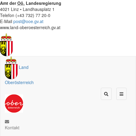
Amt der
Oö.
Landesregierung
4021 Linz • Landhausplatz 1
Telefon (+43 732) 77 20-0
E-Mail
post@ooe.gv.at
www.land-oberoesterreich.gv.at
Land
Oberösterreich
Kontakt