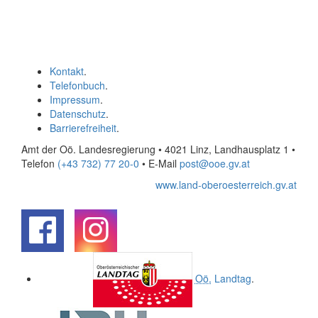
Kontakt
.
Telefonbuch
.
Impressum
.
Datenschutz
.
Barrierefreiheit
.
Amt der Oö. Landesregierung • 4021 Linz, Landhausplatz 1
•
Telefon
(+43 732) 77 20-0
• E-Mail
post@ooe.gv.at
www.land-oberoesterreich.gv.at
.
.
Oö.
Landtag
.