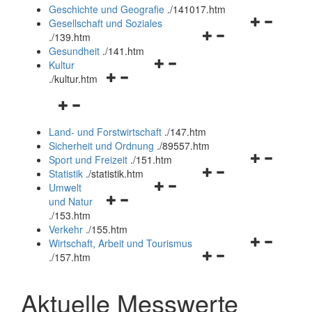
und
Geschichte und Geografie
.
/141017.htm
schließen
Navigationsm
Gesellschaft und Soziales
Navigationsmenü
öffnen
.
/139.htm
öffnen
und
Gesundheit
.
/141.htm
Navigationsmenü
und
schließen
Kultur
Navigationsmenü
öffnen
schließen
.
/kultur.htm
öffnen
und
Navigationsmenü
und
schließen
öffnen
schließen
Land- und Forstwirtschaft
.
/147.htm
und
Sicherheit und Ordnung
.
/89557.htm
schließen
Navigationsm
Sport und Freizeit
.
/151.htm
Navigationsmenü
öffnen
Statistik
.
/statistik.htm
Navigationsmenü
öffnen
und
Umwelt
Navigationsmenü
öffnen
und
schließen
und Natur
öffnen
und
schließen
.
/153.htm
und
schließen
Verkehr
.
/155.htm
schließen
Navigationsm
Wirtschaft, Arbeit und Tourismus
Navigationsmenü
öffnen
.
/157.htm
öffnen
und
und
schließen
Aktuelle Messwerte
schließen