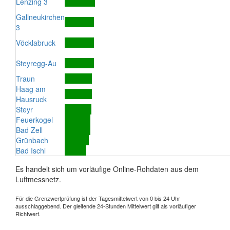
Lenzing 3
Gallneukirchen
3
Vöcklabruck
Steyregg-Au
Traun
Haag am
Hausruck
Steyr
Feuerkogel
Bad Zell
Grünbach
Bad Ischl
Es handelt sich um vorläufige Online-Rohdaten aus dem
Luftmessnetz.
Für die Grenzwertprüfung ist der Tagesmittelwert von 0 bis 24 Uhr
ausschlaggebend. Der gleitende 24-Stunden Mittelwert gilt als vorläufiger
Richtwert.