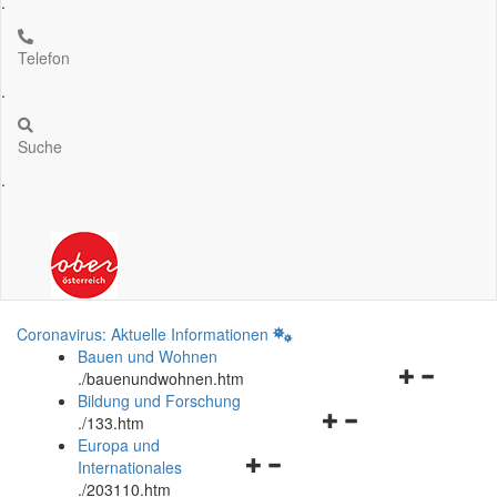
.
Telefon
.
Suche
.
Coronavirus: Aktuelle Informationen
Bauen und Wohnen
Navigationsm
.
/bauenundwohnen.htm
öffnen
Bildung und Forschung
Navigationsmenü
und
.
/133.htm
öffnen
schließen
Europa und
Navigationsmenü
und
Internationales
öffnen
schließen
.
/203110.htm