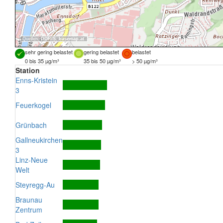
Quellen:
DORIS
,
basemap.at
sehr gering belastet
gering belastet
belastet
0 bis 35 µg/m³
35 bis 50 µg/m³
> 50 µg/m³
Station
Enns-Kristein
3
Feuerkogel
Grünbach
Gallneukirchen
3
Linz-Neue
Welt
Steyregg-Au
Braunau
Zentrum