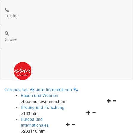
.
Telefon
.
Suche
.
Coronavirus: Aktuelle Informationen
Bauen und Wohnen
Navigationsm
.
/bauenundwohnen.htm
öffnen
Bildung und Forschung
Navigationsmenü
und
.
/133.htm
öffnen
schließen
Europa und
Navigationsmenü
und
Internationales
öffnen
schließen
.
/203110.htm