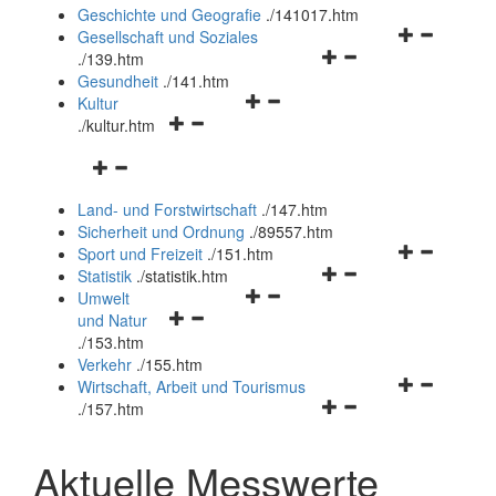
und
Geschichte und Geografie
.
/141017.htm
schließen
Navigationsm
Gesellschaft und Soziales
Navigationsmenü
öffnen
.
/139.htm
öffnen
und
Gesundheit
.
/141.htm
Navigationsmenü
und
schließen
Kultur
Navigationsmenü
öffnen
schließen
.
/kultur.htm
öffnen
und
Navigationsmenü
und
schließen
öffnen
schließen
Land- und Forstwirtschaft
.
/147.htm
und
Sicherheit und Ordnung
.
/89557.htm
schließen
Navigationsm
Sport und Freizeit
.
/151.htm
Navigationsmenü
öffnen
Statistik
.
/statistik.htm
Navigationsmenü
öffnen
und
Umwelt
Navigationsmenü
öffnen
und
schließen
und Natur
öffnen
und
schließen
.
/153.htm
und
schließen
Verkehr
.
/155.htm
schließen
Navigationsm
Wirtschaft, Arbeit und Tourismus
Navigationsmenü
öffnen
.
/157.htm
öffnen
und
und
schließen
Aktuelle Messwerte
schließen