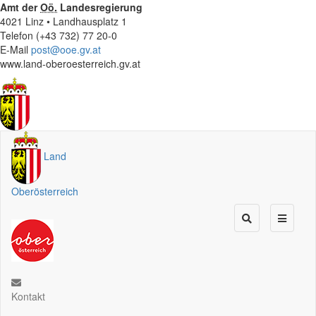
Amt der
Oö.
Landesregierung
4021 Linz • Landhausplatz 1
Telefon (+43 732) 77 20-0
E-Mail
post@ooe.gv.at
www.land-oberoesterreich.gv.at
Land
Oberösterreich
Kontakt