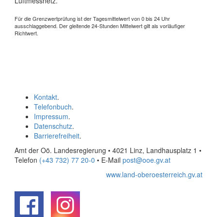
Luftmessnetz.
Für die Grenzwertprüfung ist der Tagesmittelwert von 0 bis 24 Uhr
ausschlaggebend. Der gleitende 24-Stunden Mittelwert gilt als vorläufiger
Richtwert.
Kontakt
.
Telefonbuch
.
Impressum
.
Datenschutz
.
Barrierefreiheit
.
Amt der Oö. Landesregierung • 4021 Linz, Landhausplatz 1
•
Telefon
(+43 732) 77 20-0
• E-Mail
post@ooe.gv.at
www.land-oberoesterreich.gv.at