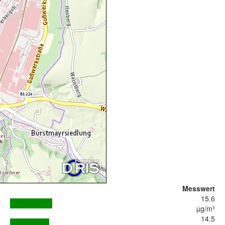
Messwert
15.6
µg/m³
14.5