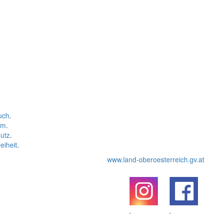
uch
.
um
.
utz
.
eiheit
.
www.land-oberoesterreich.gv.at
.
.