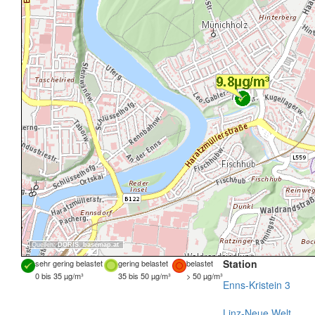
Quellen:
DORIS
,
basemap.at
Station
sehr gering belastet
gering belastet
belastet
0 bis 35 µg/m³
35 bis 50 µg/m³
> 50 µg/m³
Enns-Kristein 3
Linz-Neue Welt