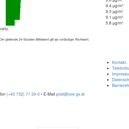
9.4 µg/m³
9.3 µg/m³
9.1 µg/m³
5.8 µg/m³
netz.
 gleitende 24-Stunden Mittelwert gilt als vorläufiger Richtwert.
Kontakt
.
Telefonb
Impress
Datensch
Barrierefr
efon
(+43 732) 77 20-0
• E-Mail
post@ooe.gv.at