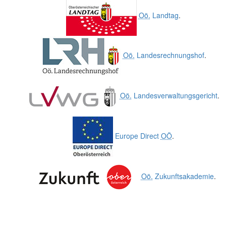
Oö.
Landtag
.
Oö.
Landesrechnungshof
.
Oö.
Landesverwaltungsgericht
.
Europe Direct
OÖ
.
Oö.
Zukunftsakademie
.