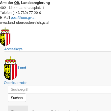
Amt der
Oö.
Landesregierung
4021 Linz • Landhausplatz 1
Telefon (+43 732) 77 20-0
E-Mail
post@ooe.gv.at
www.land-oberoesterreich.gv.at
Accesskeys
Land
Oberösterreich
Schnellsuche
Schnellsuche
Suchen