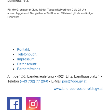
Luftmessnetz.
Für die Grenzwertprüfung ist der Tagesmittelwert von 0 bis 24 Uhr
ausschlaggebend. Der gleitende 24-Stunden Mittelwert gilt als vorläufiger
Richtwert.
Kontakt
.
Telefonbuch
.
Impressum
.
Datenschutz
.
Barrierefreiheit
.
Amt der Oö. Landesregierung • 4021 Linz, Landhausplatz 1
•
Telefon
(+43 732) 77 20-0
• E-Mail
post@ooe.gv.at
www.land-oberoesterreich.gv.at