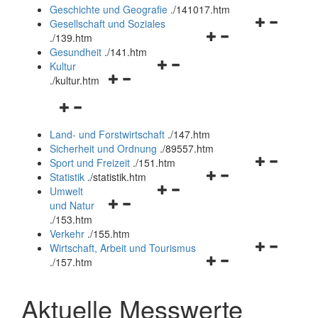
und
Geschichte und Geografie
.
/141017.htm
schließen
Navigationsm
Gesellschaft und Soziales
Navigationsmenü
öffnen
.
/139.htm
öffnen
und
Gesundheit
.
/141.htm
Navigationsmenü
und
schließen
Kultur
Navigationsmenü
öffnen
schließen
.
/kultur.htm
öffnen
und
Navigationsmenü
und
schließen
öffnen
schließen
Land- und Forstwirtschaft
.
/147.htm
und
Sicherheit und Ordnung
.
/89557.htm
schließen
Navigationsm
Sport und Freizeit
.
/151.htm
Navigationsmenü
öffnen
Statistik
.
/statistik.htm
Navigationsmenü
öffnen
und
Umwelt
Navigationsmenü
öffnen
und
schließen
und Natur
öffnen
und
schließen
.
/153.htm
und
schließen
Verkehr
.
/155.htm
schließen
Navigationsm
Wirtschaft, Arbeit und Tourismus
Navigationsmenü
öffnen
.
/157.htm
öffnen
und
und
schließen
Aktuelle Messwerte
schließen