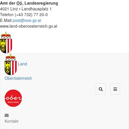
Amt der
Oö.
Landesregierung
4021 Linz • Landhausplatz 1
Telefon (+43 732) 77 20-0
E-Mail
post@ooe.gv.at
www.land-oberoesterreich.gv.at
Land
Oberösterreich
Kontakt