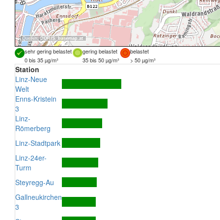
Quellen:
DORIS
,
basemap.at
sehr gering belastet
gering belastet
belastet
0 bis 35 µg/m³
35 bis 50 µg/m³
> 50 µg/m³
Station
Linz-Neue
Welt
Enns-Kristein
3
Linz-
Römerberg
Linz-Stadtpark
Linz-24er-
Turm
Steyregg-Au
Gallneukirchen
3