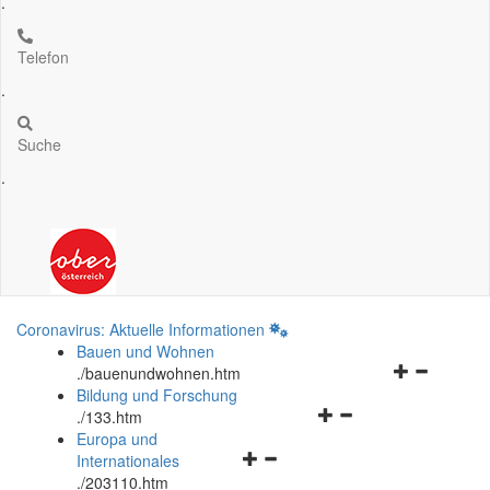
.
Telefon
.
Suche
.
Coronavirus: Aktuelle Informationen
Bauen und Wohnen
Navigationsm
.
/bauenundwohnen.htm
öffnen
Bildung und Forschung
Navigationsmenü
und
.
/133.htm
öffnen
schließen
Europa und
Navigationsmenü
und
Internationales
öffnen
schließen
.
/203110.htm