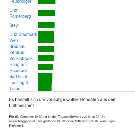
Feuerkogel
Linz-
Römerberg
Steyr
Linz-Stadtpark
Wels
Braunau
Zentrum
Vöcklabruck
Haag am
Hausruck
Bad Ischl
Lenzing 3
Traun
Es handelt sich um vorläufige Online-Rohdaten aus dem
Luftmessnetz.
Für die Grenzwertprüfung ist der Tagesmittelwert von 0 bis 24 Uhr
ausschlaggebend. Der gleitende 24-Stunden Mittelwert gilt als vorläufiger
Richtwert.