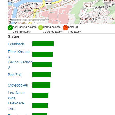
Quellen:
DORIS
,
basemap.at
sehr gering belastet
gering belastet
belastet
0 bis 35 µg/m³
35 bis 50 µg/m³
> 50 µg/m³
Station
Grünbach
Enns-Kristein
3
Gallneukirchen
3
Bad Zell
Steyregg-Au
Linz-Neue
Welt
Linz-24er-
Turm