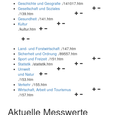
und
Geschichte und Geografie
.
/141017.htm
schließen
Navigationsm
Gesellschaft und Soziales
Navigationsmenü
öffnen
.
/139.htm
öffnen
und
Gesundheit
.
/141.htm
Navigationsmenü
und
schließen
Kultur
Navigationsmenü
öffnen
schließen
.
/kultur.htm
öffnen
und
Navigationsmenü
und
schließen
öffnen
schließen
Land- und Forstwirtschaft
.
/147.htm
und
Sicherheit und Ordnung
.
/89557.htm
schließen
Navigationsm
Sport und Freizeit
.
/151.htm
Navigationsmenü
öffnen
Statistik
.
/statistik.htm
Navigationsmenü
öffnen
und
Umwelt
Navigationsmenü
öffnen
und
schließen
und Natur
öffnen
und
schließen
.
/153.htm
und
schließen
Verkehr
.
/155.htm
schließen
Navigationsm
Wirtschaft, Arbeit und Tourismus
Navigationsmenü
öffnen
.
/157.htm
öffnen
und
und
schließen
Aktuelle Messwerte
schließen