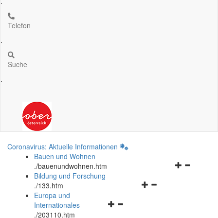
.
Telefon
.
Suche
.
Coronavirus: Aktuelle Informationen
Bauen und Wohnen
Navigationsm
.
/bauenundwohnen.htm
öffnen
Bildung und Forschung
Navigationsmenü
und
.
/133.htm
öffnen
schließen
Europa und
Navigationsmenü
und
Internationales
öffnen
schließen
.
/203110.htm