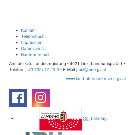
Kontakt
.
Telefonbuch
.
Impressum
.
Datenschutz
.
Barrierefreiheit
.
Amt der Oö. Landesregierung • 4021 Linz, Landhausplatz 1
•
Telefon
(+43 732) 77 20-0
• E-Mail
post@ooe.gv.at
www.land-oberoesterreich.gv.at
.
.
Oö.
Landtag
.