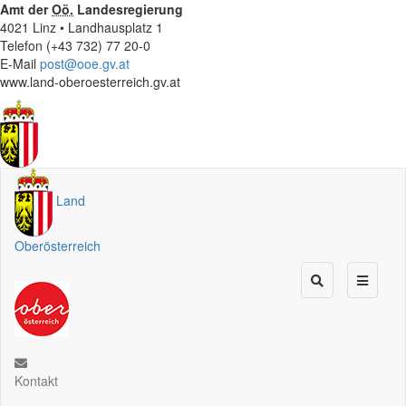
Amt der
Oö.
Landesregierung
4021 Linz • Landhausplatz 1
Telefon (+43 732) 77 20-0
E-Mail
post@ooe.gv.at
www.land-oberoesterreich.gv.at
Land
Oberösterreich
Kontakt