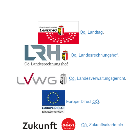
Oö.
Landtag
.
Oö.
Landesrechnungshof
.
Oö.
Landesverwaltungsgericht
.
Europe Direct
OÖ
.
Oö.
Zukunftsakademie
.