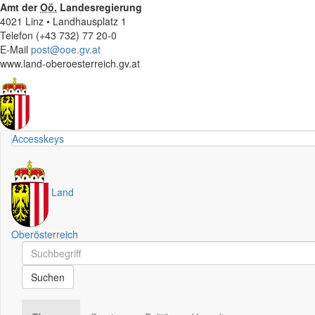
Amt der
Oö.
Landesregierung
4021 Linz • Landhausplatz 1
Telefon (+43 732) 77 20-0
E-Mail
post@ooe.gv.at
www.land-oberoesterreich.gv.at
Accesskeys
Land
Oberösterreich
Schnellsuche
Schnellsuche
Suchen