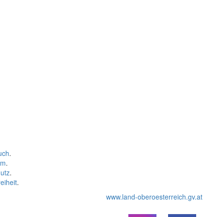
uch
.
um
.
utz
.
eiheit
.
www.land-oberoesterreich.gv.at