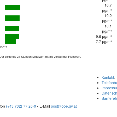
10.7
µg/m³
10.2
µg/m³
10.1
µg/m³
9.6 µg/m³
7.7 µg/m³
netz.
 gleitende 24-Stunden Mittelwert gilt als vorläufiger Richtwert.
Kontakt
.
Telefonb
Impress
Datensch
Barrierefr
efon
(+43 732) 77 20-0
• E-Mail
post@ooe.gv.at