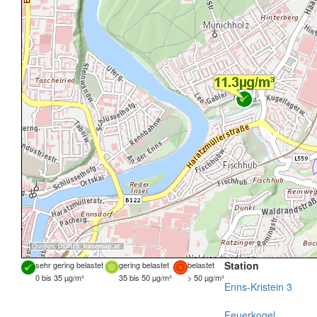
Quellen:
DORIS
,
basemap.at
Station
sehr gering belastet
gering belastet
belastet
0 bis 35 µg/m³
35 bis 50 µg/m³
> 50 µg/m³
Enns-Kristein 3
Feuerkogel