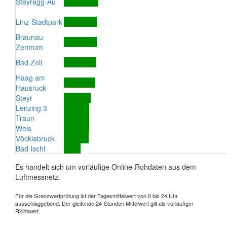
Steyregg-Au
Linz-Stadtpark
Braunau
Zentrum
Bad Zell
Haag am
Hausruck
Steyr
Lenzing 3
Traun
Wels
Vöcklabruck
Bad Ischl
Es handelt sich um vorläufige Online-Rohdaten aus dem
Luftmessnetz.
Für die Grenzwertprüfung ist der Tagesmittelwert von 0 bis 24 Uhr
ausschlaggebend. Der gleitende 24-Stunden Mittelwert gilt als vorläufiger
Richtwert.