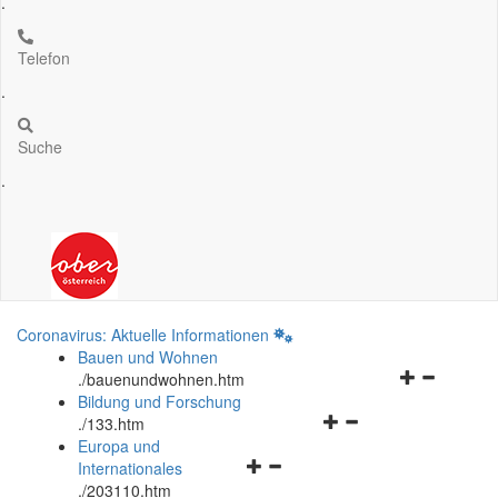
.
Telefon
.
Suche
.
Coronavirus: Aktuelle Informationen
Bauen und Wohnen
Navigationsm
.
/bauenundwohnen.htm
öffnen
Bildung und Forschung
Navigationsmenü
und
.
/133.htm
öffnen
schließen
Europa und
Navigationsmenü
und
Internationales
öffnen
schließen
.
/203110.htm