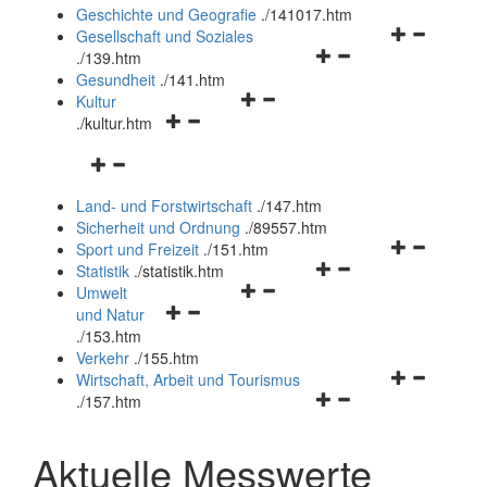
und
Geschichte und Geografie
.
/141017.htm
schließen
Navigationsm
Gesellschaft und Soziales
Navigationsmenü
öffnen
.
/139.htm
öffnen
und
Gesundheit
.
/141.htm
Navigationsmenü
und
schließen
Kultur
Navigationsmenü
öffnen
schließen
.
/kultur.htm
öffnen
und
Navigationsmenü
und
schließen
öffnen
schließen
Land- und Forstwirtschaft
.
/147.htm
und
Sicherheit und Ordnung
.
/89557.htm
schließen
Navigationsm
Sport und Freizeit
.
/151.htm
Navigationsmenü
öffnen
Statistik
.
/statistik.htm
Navigationsmenü
öffnen
und
Umwelt
Navigationsmenü
öffnen
und
schließen
und Natur
öffnen
und
schließen
.
/153.htm
und
schließen
Verkehr
.
/155.htm
schließen
Navigationsm
Wirtschaft, Arbeit und Tourismus
Navigationsmenü
öffnen
.
/157.htm
öffnen
und
und
schließen
Aktuelle Messwerte
schließen