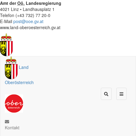
Amt der
Oö.
Landesregierung
4021 Linz • Landhausplatz 1
Telefon (+43 732) 77 20-0
E-Mail
post@ooe.gv.at
www.land-oberoesterreich.gv.at
Land
Oberösterreich
Kontakt