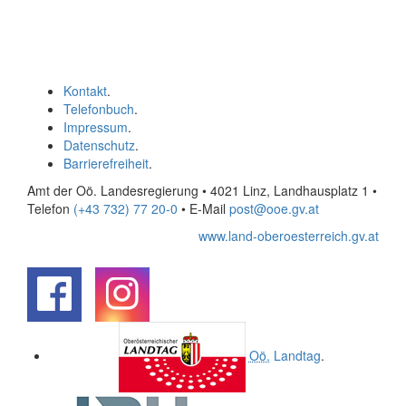
Kontakt
.
Telefonbuch
.
Impressum
.
Datenschutz
.
Barrierefreiheit
.
Amt der Oö. Landesregierung • 4021 Linz, Landhausplatz 1
•
Telefon
(+43 732) 77 20-0
• E-Mail
post@ooe.gv.at
www.land-oberoesterreich.gv.at
.
.
Oö.
Landtag
.