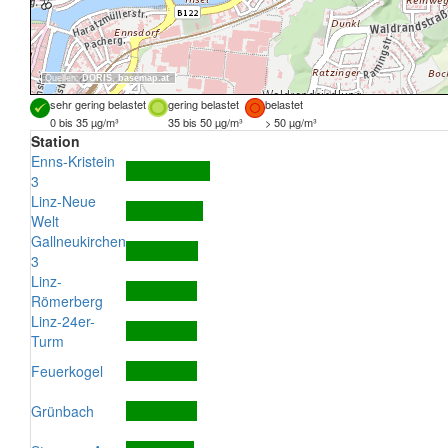
Quellen:
DORIS
,
basemap.at
sehr gering belastet
gering belastet
belastet
0 bis 35 µg/m³
35 bis 50 µg/m³
> 50 µg/m³
Station
Enns-Kristein
3
Linz-Neue
Welt
Gallneukirchen
3
Linz-
Römerberg
Linz-24er-
Turm
Feuerkogel
Grünbach