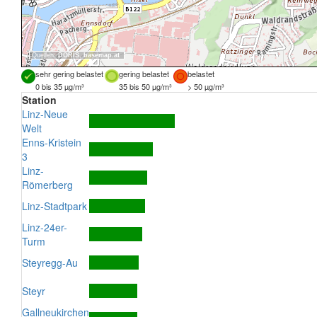
Quellen:
DORIS
,
basemap.at
sehr gering belastet
gering belastet
belastet
0 bis 35 µg/m³
35 bis 50 µg/m³
> 50 µg/m³
Station
Linz-Neue
Welt
Enns-Kristein
3
Linz-
Römerberg
Linz-Stadtpark
Linz-24er-
Turm
Steyregg-Au
Steyr
Gallneukirchen