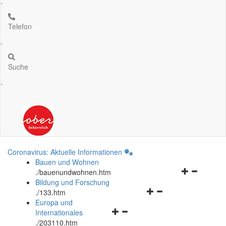
.
Telefon
.
Suche
.
Coronavirus: Aktuelle Informationen
Bauen und Wohnen
Navigationsm
.
/bauenundwohnen.htm
öffnen
Bildung und Forschung
Navigationsmenü
und
.
/133.htm
öffnen
schließen
Europa und
Navigationsmenü
und
Internationales
öffnen
schließen
.
/203110.htm