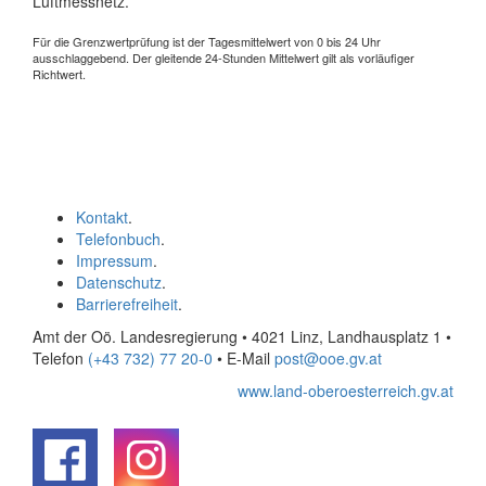
Luftmessnetz.
Für die Grenzwertprüfung ist der Tagesmittelwert von 0 bis 24 Uhr
ausschlaggebend. Der gleitende 24-Stunden Mittelwert gilt als vorläufiger
Richtwert.
Kontakt
.
Telefonbuch
.
Impressum
.
Datenschutz
.
Barrierefreiheit
.
Amt der Oö. Landesregierung • 4021 Linz, Landhausplatz 1
•
Telefon
(+43 732) 77 20-0
• E-Mail
post@ooe.gv.at
www.land-oberoesterreich.gv.at