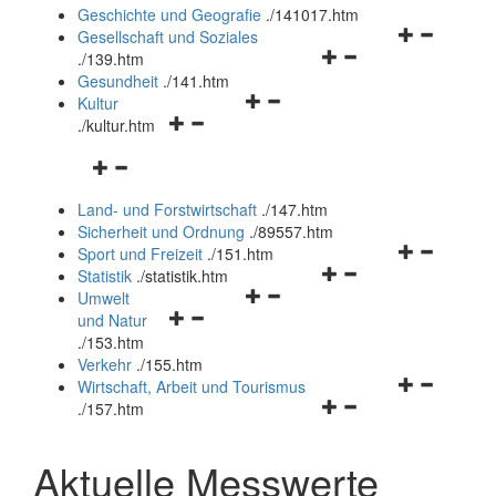
und
Geschichte und Geografie
.
/141017.htm
schließen
Navigationsm
Gesellschaft und Soziales
Navigationsmenü
öffnen
.
/139.htm
öffnen
und
Gesundheit
.
/141.htm
Navigationsmenü
und
schließen
Kultur
Navigationsmenü
öffnen
schließen
.
/kultur.htm
öffnen
und
Navigationsmenü
und
schließen
öffnen
schließen
Land- und Forstwirtschaft
.
/147.htm
und
Sicherheit und Ordnung
.
/89557.htm
schließen
Navigationsm
Sport und Freizeit
.
/151.htm
Navigationsmenü
öffnen
Statistik
.
/statistik.htm
Navigationsmenü
öffnen
und
Umwelt
Navigationsmenü
öffnen
und
schließen
und Natur
öffnen
und
schließen
.
/153.htm
und
schließen
Verkehr
.
/155.htm
schließen
Navigationsm
Wirtschaft, Arbeit und Tourismus
Navigationsmenü
öffnen
.
/157.htm
öffnen
und
und
schließen
Aktuelle Messwerte
schließen