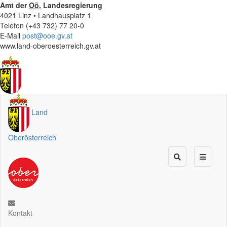
Amt der
Oö.
Landesregierung
4021 Linz • Landhausplatz 1
Telefon (+43 732) 77 20-0
E-Mail
post@ooe.gv.at
www.land-oberoesterreich.gv.at
Land
Oberösterreich
Kontakt