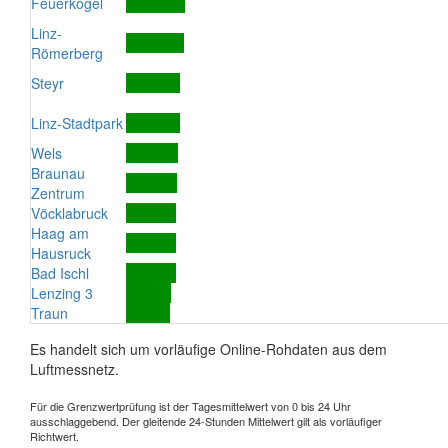
Feuerkogel
Linz-
Römerberg
Steyr
Linz-Stadtpark
Wels
Braunau
Zentrum
Vöcklabruck
Haag am
Hausruck
Bad Ischl
Lenzing 3
Traun
Es handelt sich um vorläufige Online-Rohdaten aus dem
Luftmessnetz.
Für die Grenzwertprüfung ist der Tagesmittelwert von 0 bis 24 Uhr
ausschlaggebend. Der gleitende 24-Stunden Mittelwert gilt als vorläufiger
Richtwert.