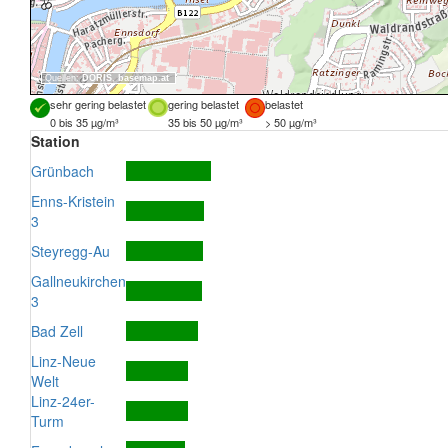
Quellen:
DORIS
,
basemap.at
sehr gering belastet
gering belastet
belastet
0 bis 35 µg/m³
35 bis 50 µg/m³
> 50 µg/m³
Station
Grünbach
Enns-Kristein
3
Steyregg-Au
Gallneukirchen
3
Bad Zell
Linz-Neue
Welt
Linz-24er-
Turm