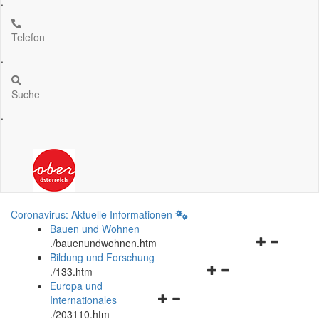
.
Telefon
.
Suche
.
Coronavirus: Aktuelle Informationen
Bauen und Wohnen
Navigationsm
.
/bauenundwohnen.htm
öffnen
Bildung und Forschung
Navigationsmenü
und
.
/133.htm
öffnen
schließen
Europa und
Navigationsmenü
und
Internationales
öffnen
schließen
.
/203110.htm