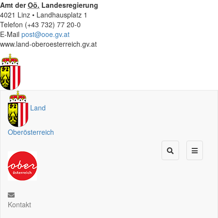
Amt der
Oö.
Landesregierung
4021 Linz • Landhausplatz 1
Telefon (+43 732) 77 20-0
E-Mail
post@ooe.gv.at
www.land-oberoesterreich.gv.at
Land
Oberösterreich
Kontakt