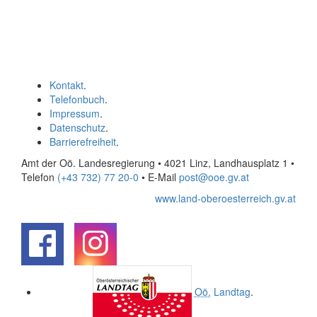
Kontakt
.
Telefonbuch
.
Impressum
.
Datenschutz
.
Barrierefreiheit
.
Amt der Oö. Landesregierung • 4021 Linz, Landhausplatz 1
•
Telefon
(+43 732) 77 20-0
• E-Mail
post@ooe.gv.at
www.land-oberoesterreich.gv.at
.
.
Oö.
Landtag
.