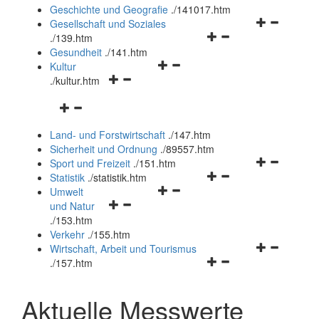
und
Geschichte und Geografie
.
/141017.htm
schließen
Navigationsm
Gesellschaft und Soziales
Navigationsmenü
öffnen
.
/139.htm
öffnen
und
Gesundheit
.
/141.htm
Navigationsmenü
und
schließen
Kultur
Navigationsmenü
öffnen
schließen
.
/kultur.htm
öffnen
und
Navigationsmenü
und
schließen
öffnen
schließen
Land- und Forstwirtschaft
.
/147.htm
und
Sicherheit und Ordnung
.
/89557.htm
schließen
Navigationsm
Sport und Freizeit
.
/151.htm
Navigationsmenü
öffnen
Statistik
.
/statistik.htm
Navigationsmenü
öffnen
und
Umwelt
Navigationsmenü
öffnen
und
schließen
und Natur
öffnen
und
schließen
.
/153.htm
und
schließen
Verkehr
.
/155.htm
schließen
Navigationsm
Wirtschaft, Arbeit und Tourismus
Navigationsmenü
öffnen
.
/157.htm
öffnen
und
und
schließen
Aktuelle Messwerte
schließen