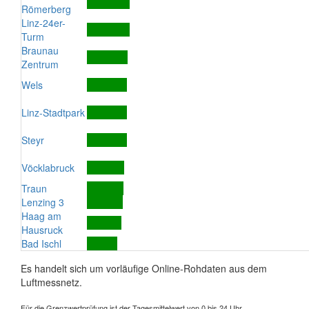
Römerberg
Linz-24er-
Turm
Braunau
Zentrum
Wels
Linz-Stadtpark
Steyr
Vöcklabruck
Traun
Lenzing 3
Haag am
Hausruck
Bad Ischl
Es handelt sich um vorläufige Online-Rohdaten aus dem
Luftmessnetz.
Für die Grenzwertprüfung ist der Tagesmittelwert von 0 bis 24 Uhr