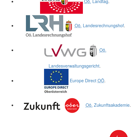
Oö.
Landtag
.
Oö.
Landesrechnungshof
.
Oö.
Landesverwaltungsgericht
.
Europe Direct
OÖ
.
Oö.
Zukunftsakademie
.