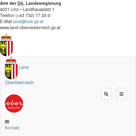
Amt der
Oö.
Landesregierung
4021 Linz • Landhausplatz 1
Telefon (+43 732) 77 20-0
E-Mail
post@ooe.gv.at
www.land-oberoesterreich.gv.at
Land
Oberösterreich
Kontakt