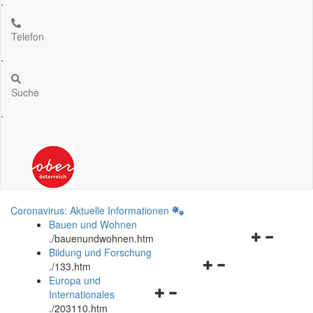
.
Telefon
.
Suche
.
Coronavirus: Aktuelle Informationen
Bauen und Wohnen
Navigationsm
.
/bauenundwohnen.htm
öffnen
Bildung und Forschung
Navigationsmenü
und
.
/133.htm
öffnen
schließen
Europa und
Navigationsmenü
und
Internationales
öffnen
schließen
.
/203110.htm