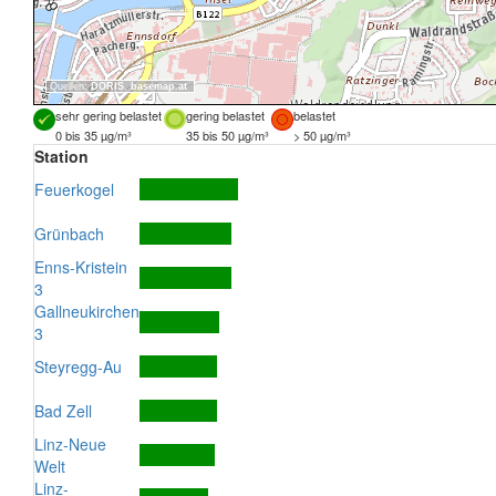
Quellen:
DORIS
,
basemap.at
sehr gering belastet
gering belastet
belastet
0 bis 35 µg/m³
35 bis 50 µg/m³
> 50 µg/m³
Station
Feuerkogel
Grünbach
Enns-Kristein
3
Gallneukirchen
3
Steyregg-Au
Bad Zell
Linz-Neue
Welt
Linz-