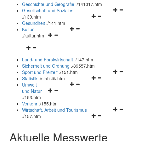
und
Geschichte und Geografie
.
/141017.htm
schließen
Navigationsm
Gesellschaft und Soziales
Navigationsmenü
öffnen
.
/139.htm
öffnen
und
Gesundheit
.
/141.htm
Navigationsmenü
und
schließen
Kultur
Navigationsmenü
öffnen
schließen
.
/kultur.htm
öffnen
und
Navigationsmenü
und
schließen
öffnen
schließen
Land- und Forstwirtschaft
.
/147.htm
und
Sicherheit und Ordnung
.
/89557.htm
schließen
Navigationsm
Sport und Freizeit
.
/151.htm
Navigationsmenü
öffnen
Statistik
.
/statistik.htm
Navigationsmenü
öffnen
und
Umwelt
Navigationsmenü
öffnen
und
schließen
und Natur
öffnen
und
schließen
.
/153.htm
und
schließen
Verkehr
.
/155.htm
schließen
Navigationsm
Wirtschaft, Arbeit und Tourismus
Navigationsmenü
öffnen
.
/157.htm
öffnen
und
und
schließen
Aktuelle Messwerte
schließen