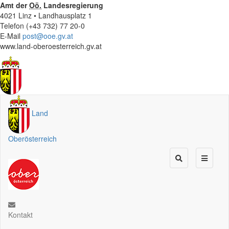
Amt der
Oö.
Landesregierung
4021 Linz • Landhausplatz 1
Telefon (+43 732) 77 20-0
E-Mail
post@ooe.gv.at
www.land-oberoesterreich.gv.at
Land
Oberösterreich
Kontakt