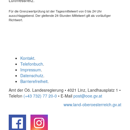
Luftmessnetz.
Für die Grenzwertprüfung ist der Tagesmittelwert von 0 bis 24 Uhr
ausschlaggebend. Der gleitende 24-Stunden Mittelwert gilt als vorläufiger
Richtwert.
Kontakt
.
Telefonbuch
.
Impressum
.
Datenschutz
.
Barrierefreiheit
.
Amt der Oö. Landesregierung • 4021 Linz, Landhausplatz 1
•
Telefon
(+43 732) 77 20-0
• E-Mail
post@ooe.gv.at
www.land-oberoesterreich.gv.at