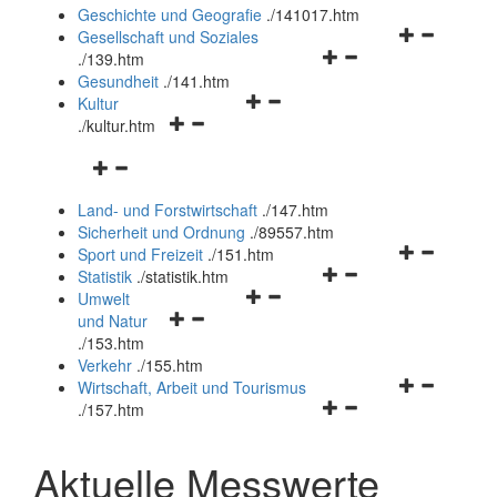
und
Geschichte und Geografie
.
/141017.htm
schließen
Navigationsm
Gesellschaft und Soziales
Navigationsmenü
öffnen
.
/139.htm
öffnen
und
Gesundheit
.
/141.htm
Navigationsmenü
und
schließen
Kultur
Navigationsmenü
öffnen
schließen
.
/kultur.htm
öffnen
und
Navigationsmenü
und
schließen
öffnen
schließen
Land- und Forstwirtschaft
.
/147.htm
und
Sicherheit und Ordnung
.
/89557.htm
schließen
Navigationsm
Sport und Freizeit
.
/151.htm
Navigationsmenü
öffnen
Statistik
.
/statistik.htm
Navigationsmenü
öffnen
und
Umwelt
Navigationsmenü
öffnen
und
schließen
und Natur
öffnen
und
schließen
.
/153.htm
und
schließen
Verkehr
.
/155.htm
schließen
Navigationsm
Wirtschaft, Arbeit und Tourismus
Navigationsmenü
öffnen
.
/157.htm
öffnen
und
und
schließen
Aktuelle Messwerte
schließen