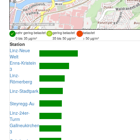
Quellen:
DORIS
,
basemap.at
sehr gering belastet
gering belastet
belastet
0 bis 35 µg/m³
35 bis 50 µg/m³
> 50 µg/m³
Station
Linz-Neue
Welt
Enns-Kristein
3
Linz-
Römerberg
Linz-Stadtpark
Steyregg-Au
Linz-24er-
Turm
Gallneukirchen
3