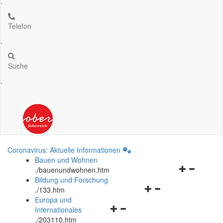
.
Telefon
.
Suche
.
Coronavirus: Aktuelle Informationen
Bauen und Wohnen
Navigationsm
.
/bauenundwohnen.htm
öffnen
Bildung und Forschung
Navigationsmenü
und
.
/133.htm
öffnen
schließen
Europa und
Navigationsmenü
und
Internationales
öffnen
schließen
.
/203110.htm