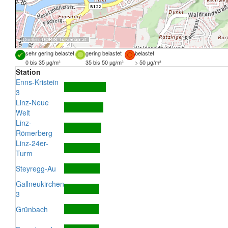
Quellen:
DORIS
,
basemap.at
sehr gering belastet
gering belastet
belastet
0 bis 35 µg/m³
35 bis 50 µg/m³
> 50 µg/m³
Station
Enns-Kristein
3
Linz-Neue
Welt
Linz-
Römerberg
Linz-24er-
Turm
Steyregg-Au
Gallneukirchen
3
Grünbach