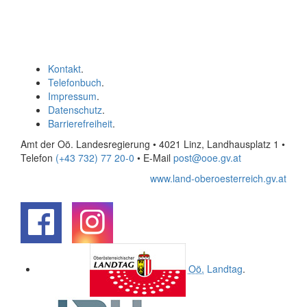
Kontakt
.
Telefonbuch
.
Impressum
.
Datenschutz
.
Barrierefreiheit
.
Amt der Oö. Landesregierung • 4021 Linz, Landhausplatz 1
•
Telefon
(+43 732) 77 20-0
• E-Mail
post@ooe.gv.at
www.land-oberoesterreich.gv.at
.
.
Oö.
Landtag
.