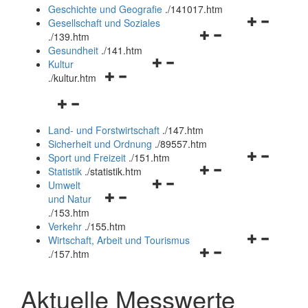
und
Geschichte und Geografie
.
/141017.htm
schließen
Navigationsm
Gesellschaft und Soziales
Navigationsmenü
öffnen
.
/139.htm
öffnen
und
Gesundheit
.
/141.htm
Navigationsmenü
und
schließen
Kultur
Navigationsmenü
öffnen
schließen
.
/kultur.htm
öffnen
und
Navigationsmenü
und
schließen
öffnen
schließen
Land- und Forstwirtschaft
.
/147.htm
und
Sicherheit und Ordnung
.
/89557.htm
schließen
Navigationsm
Sport und Freizeit
.
/151.htm
Navigationsmenü
öffnen
Statistik
.
/statistik.htm
Navigationsmenü
öffnen
und
Umwelt
Navigationsmenü
öffnen
und
schließen
und Natur
öffnen
und
schließen
.
/153.htm
und
schließen
Verkehr
.
/155.htm
schließen
Navigationsm
Wirtschaft, Arbeit und Tourismus
Navigationsmenü
öffnen
.
/157.htm
öffnen
und
und
schließen
Aktuelle Messwerte
schließen