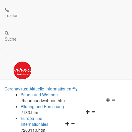
.
Telefon
.
Suche
.
Coronavirus: Aktuelle Informationen
Bauen und Wohnen
Navigationsm
.
/bauenundwohnen.htm
öffnen
Bildung und Forschung
Navigationsmenü
und
.
/133.htm
öffnen
schließen
Europa und
Navigationsmenü
und
Internationales
öffnen
schließen
.
/203110.htm