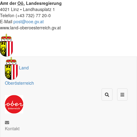
Amt der
Oö.
Landesregierung
4021 Linz • Landhausplatz 1
Telefon (+43 732) 77 20-0
E-Mail
post@ooe.gv.at
www.land-oberoesterreich.gv.at
Land
Oberösterreich
Kontakt