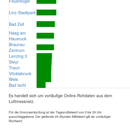
Feuerkogel
Linz-Stadtpark
Bad Zell
Haag am
Hausruck
Braunau
Zentrum
Lenzing 3
Steyr
Traun
Vöcklabruck
Wels
Bad Ischl
Es handelt sich um vorläufige Online-Rohdaten aus dem
Luftmessnetz.
Für die Grenzwertprüfung ist der Tagesmittelwert von 0 bis 24 Uhr
ausschlaggebend. Der gleitende 24-Stunden Mittelwert gilt als vorläufiger
Richtwert.