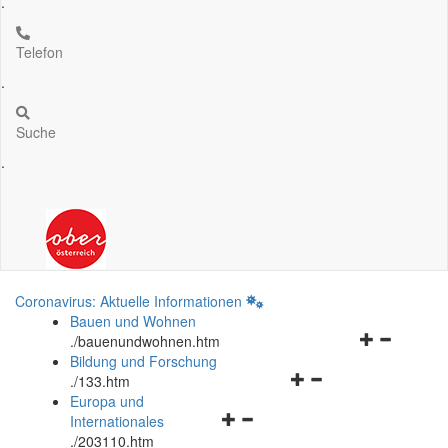
.
Telefon
.
Suche
.
Coronavirus: Aktuelle Informationen
Bauen und Wohnen
Navigationsm
.
/bauenundwohnen.htm
öffnen
Bildung und Forschung
Navigationsmenü
und
.
/133.htm
öffnen
schließen
Europa und
Navigationsmenü
und
Internationales
öffnen
schließen
.
/203110.htm