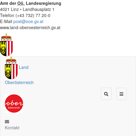
Amt der
Oö.
Landesregierung
4021 Linz • Landhausplatz 1
Telefon (+43 732) 77 20-0
E-Mail
post@ooe.gv.at
www.land-oberoesterreich.gv.at
Land
Oberösterreich
Kontakt