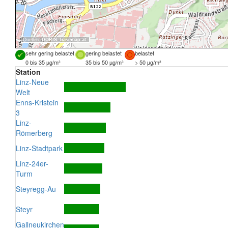
Quellen:
DORIS
,
basemap.at
sehr gering belastet
gering belastet
belastet
0 bis 35 µg/m³
35 bis 50 µg/m³
> 50 µg/m³
Station
Linz-Neue
Welt
Enns-Kristein
3
Linz-
Römerberg
Linz-Stadtpark
Linz-24er-
Turm
Steyregg-Au
Steyr
Gallneukirchen