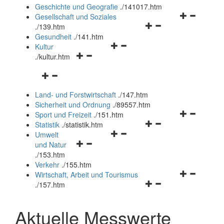
und
Geschichte und Geografie
.
/141017.htm
schließen
Navigationsm
Gesellschaft und Soziales
Navigationsmenü
öffnen
.
/139.htm
öffnen
und
Gesundheit
.
/141.htm
Navigationsmenü
und
schließen
Kultur
Navigationsmenü
öffnen
schließen
.
/kultur.htm
öffnen
und
Navigationsmenü
und
schließen
öffnen
schließen
Land- und Forstwirtschaft
.
/147.htm
und
Sicherheit und Ordnung
.
/89557.htm
schließen
Navigationsm
Sport und Freizeit
.
/151.htm
Navigationsmenü
öffnen
Statistik
.
/statistik.htm
Navigationsmenü
öffnen
und
Umwelt
Navigationsmenü
öffnen
und
schließen
und Natur
öffnen
und
schließen
.
/153.htm
und
schließen
Verkehr
.
/155.htm
schließen
Navigationsm
Wirtschaft, Arbeit und Tourismus
Navigationsmenü
öffnen
.
/157.htm
öffnen
und
und
schließen
Aktuelle Messwerte
schließen