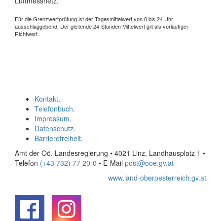
Luftmessnetz.
Für die Grenzwertprüfung ist der Tagesmittelwert von 0 bis 24 Uhr
ausschlaggebend. Der gleitende 24-Stunden Mittelwert gilt als vorläufiger
Richtwert.
Kontakt
.
Telefonbuch
.
Impressum
.
Datenschutz
.
Barrierefreiheit
.
Amt der Oö. Landesregierung • 4021 Linz, Landhausplatz 1
•
Telefon
(+43 732) 77 20-0
• E-Mail
post@ooe.gv.at
www.land-oberoesterreich.gv.at