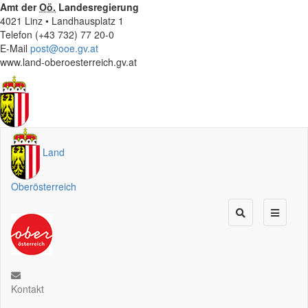
Amt der
Oö.
Landesregierung
4021 Linz • Landhausplatz 1
Telefon (+43 732) 77 20-0
E-Mail
post@ooe.gv.at
www.land-oberoesterreich.gv.at
Land
Oberösterreich
Kontakt