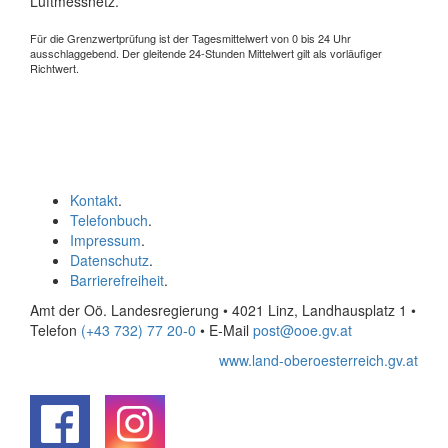
Luftmessnetz.
Für die Grenzwertprüfung ist der Tagesmittelwert von 0 bis 24 Uhr
ausschlaggebend. Der gleitende 24-Stunden Mittelwert gilt als vorläufiger
Richtwert.
Kontakt
.
Telefonbuch
.
Impressum
.
Datenschutz
.
Barrierefreiheit
.
Amt der Oö. Landesregierung • 4021 Linz, Landhausplatz 1
•
Telefon
(+43 732) 77 20-0
• E-Mail
post@ooe.gv.at
www.land-oberoesterreich.gv.at