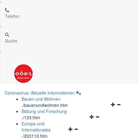
.
Telefon
.
Suche
.
Coronavirus: Aktuelle Informationen
Bauen und Wohnen
Navigationsm
.
/bauenundwohnen.htm
öffnen
Bildung und Forschung
Navigationsmenü
und
.
/133.htm
öffnen
schließen
Europa und
Navigationsmenü
und
Internationales
öffnen
schließen
.
/203110.htm