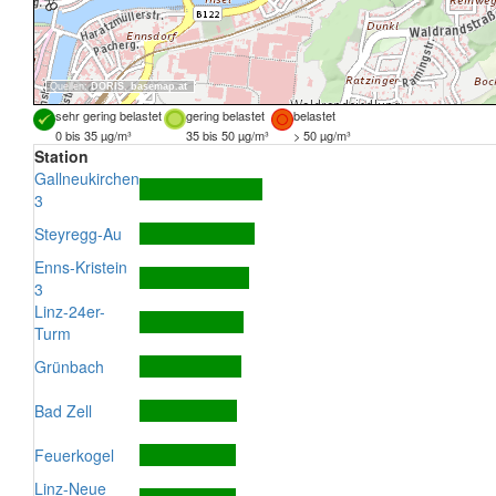
Quellen:
DORIS
,
basemap.at
sehr gering belastet
gering belastet
belastet
0 bis 35 µg/m³
35 bis 50 µg/m³
> 50 µg/m³
Station
Gallneukirchen
3
Steyregg-Au
Enns-Kristein
3
Linz-24er-
Turm
Grünbach
Bad Zell
Feuerkogel
Linz-Neue