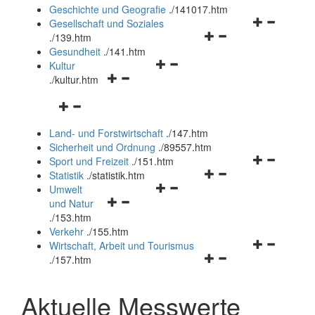
und
Geschichte und Geografie
.
/141017.htm
schließen
Navigationsm
Gesellschaft und Soziales
Navigationsmenü
öffnen
.
/139.htm
öffnen
und
Gesundheit
.
/141.htm
Navigationsmenü
und
schließen
Kultur
Navigationsmenü
öffnen
schließen
.
/kultur.htm
öffnen
und
Navigationsmenü
und
schließen
öffnen
schließen
Land- und Forstwirtschaft
.
/147.htm
und
Sicherheit und Ordnung
.
/89557.htm
schließen
Navigationsm
Sport und Freizeit
.
/151.htm
Navigationsmenü
öffnen
Statistik
.
/statistik.htm
Navigationsmenü
öffnen
und
Umwelt
Navigationsmenü
öffnen
und
schließen
und Natur
öffnen
und
schließen
.
/153.htm
und
schließen
Verkehr
.
/155.htm
schließen
Navigationsm
Wirtschaft, Arbeit und Tourismus
Navigationsmenü
öffnen
.
/157.htm
öffnen
und
und
schließen
Aktuelle Messwerte
schließen