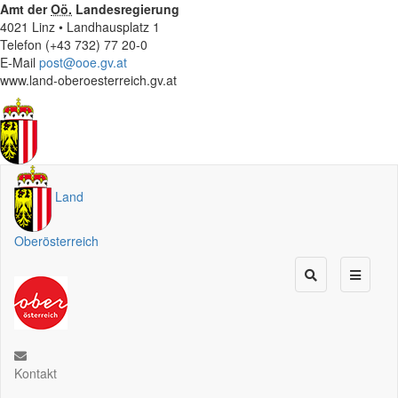
Amt der
Oö.
Landesregierung
4021 Linz • Landhausplatz 1
Telefon (+43 732) 77 20-0
E-Mail
post@ooe.gv.at
www.land-oberoesterreich.gv.at
Land
Oberösterreich
Kontakt