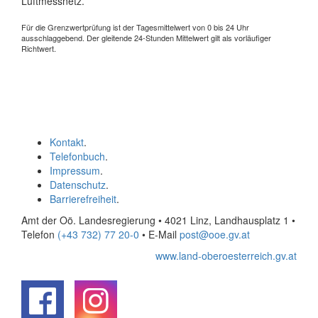
Luftmessnetz.
Für die Grenzwertprüfung ist der Tagesmittelwert von 0 bis 24 Uhr
ausschlaggebend. Der gleitende 24-Stunden Mittelwert gilt als vorläufiger
Richtwert.
Kontakt
.
Telefonbuch
.
Impressum
.
Datenschutz
.
Barrierefreiheit
.
Amt der Oö. Landesregierung • 4021 Linz, Landhausplatz 1
•
Telefon
(+43 732) 77 20-0
• E-Mail
post@ooe.gv.at
www.land-oberoesterreich.gv.at