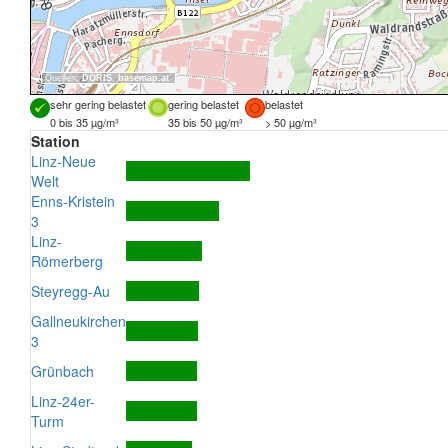
Quellen:
DORIS
,
basemap.at
sehr gering belastet
gering belastet
belastet
0 bis 35 µg/m³
35 bis 50 µg/m³
> 50 µg/m³
Station
Linz-Neue
Welt
Enns-Kristein
3
Linz-
Römerberg
Steyregg-Au
Gallneukirchen
3
Grünbach
Linz-24er-
Turm