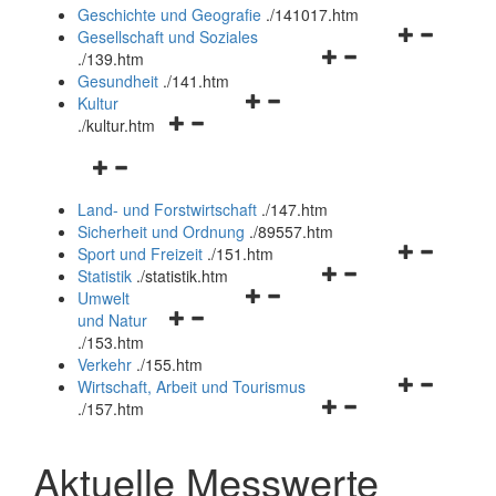
und
Geschichte und Geografie
.
/141017.htm
schließen
Navigationsm
Gesellschaft und Soziales
Navigationsmenü
öffnen
.
/139.htm
öffnen
und
Gesundheit
.
/141.htm
Navigationsmenü
und
schließen
Kultur
Navigationsmenü
öffnen
schließen
.
/kultur.htm
öffnen
und
Navigationsmenü
und
schließen
öffnen
schließen
Land- und Forstwirtschaft
.
/147.htm
und
Sicherheit und Ordnung
.
/89557.htm
schließen
Navigationsm
Sport und Freizeit
.
/151.htm
Navigationsmenü
öffnen
Statistik
.
/statistik.htm
Navigationsmenü
öffnen
und
Umwelt
Navigationsmenü
öffnen
und
schließen
und Natur
öffnen
und
schließen
.
/153.htm
und
schließen
Verkehr
.
/155.htm
schließen
Navigationsm
Wirtschaft, Arbeit und Tourismus
Navigationsmenü
öffnen
.
/157.htm
öffnen
und
und
schließen
Aktuelle Messwerte
schließen