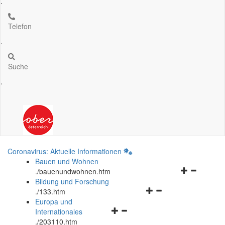
.
Telefon
.
Suche
.
Coronavirus: Aktuelle Informationen
Bauen und Wohnen
Navigationsm
.
/bauenundwohnen.htm
öffnen
Bildung und Forschung
Navigationsmenü
und
.
/133.htm
öffnen
schließen
Europa und
Navigationsmenü
und
Internationales
öffnen
schließen
.
/203110.htm