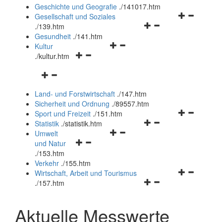
und
Geschichte und Geografie
.
/141017.htm
schließen
Navigationsm
Gesellschaft und Soziales
Navigationsmenü
öffnen
.
/139.htm
öffnen
und
Gesundheit
.
/141.htm
Navigationsmenü
und
schließen
Kultur
Navigationsmenü
öffnen
schließen
.
/kultur.htm
öffnen
und
Navigationsmenü
und
schließen
öffnen
schließen
Land- und Forstwirtschaft
.
/147.htm
und
Sicherheit und Ordnung
.
/89557.htm
schließen
Navigationsm
Sport und Freizeit
.
/151.htm
Navigationsmenü
öffnen
Statistik
.
/statistik.htm
Navigationsmenü
öffnen
und
Umwelt
Navigationsmenü
öffnen
und
schließen
und Natur
öffnen
und
schließen
.
/153.htm
und
schließen
Verkehr
.
/155.htm
schließen
Navigationsm
Wirtschaft, Arbeit und Tourismus
Navigationsmenü
öffnen
.
/157.htm
öffnen
und
und
schließen
Aktuelle Messwerte
schließen