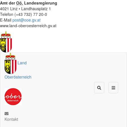
Amt der
Oö.
Landesregierung
4021 Linz • Landhausplatz 1
Telefon (+43 732) 77 20-0
E-Mail
post@ooe.gv.at
www.land-oberoesterreich.gv.at
Land
Oberösterreich
Kontakt