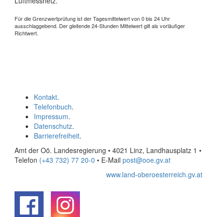
Luftmessnetz.
Für die Grenzwertprüfung ist der Tagesmittelwert von 0 bis 24 Uhr
ausschlaggebend. Der gleitende 24-Stunden Mittelwert gilt als vorläufiger
Richtwert.
Kontakt
.
Telefonbuch
.
Impressum
.
Datenschutz
.
Barrierefreiheit
.
Amt der Oö. Landesregierung • 4021 Linz, Landhausplatz 1
•
Telefon
(+43 732) 77 20-0
• E-Mail
post@ooe.gv.at
www.land-oberoesterreich.gv.at