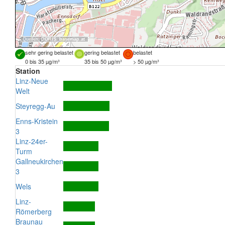
Quellen:
DORIS
,
basemap.at
sehr gering belastet
gering belastet
belastet
0 bis 35 µg/m³
35 bis 50 µg/m³
> 50 µg/m³
Station
Linz-Neue
Welt
Steyregg-Au
Enns-Kristein
3
Linz-24er-
Turm
Gallneukirchen
3
Wels
Linz-
Römerberg
Braunau