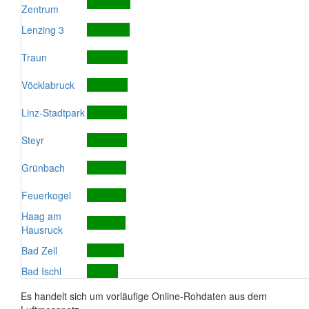
Zentrum
Lenzing 3
Traun
Vöcklabruck
Linz-Stadtpark
Steyr
Grünbach
Feuerkogel
Haag am
Hausruck
Bad Zell
Bad Ischl
Es handelt sich um vorläufige Online-Rohdaten aus dem