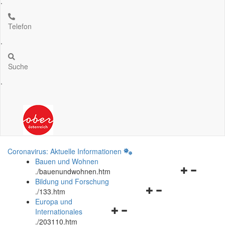
.
Telefon
.
Suche
.
Coronavirus: Aktuelle Informationen
Bauen und Wohnen
Navigationsm
.
/bauenundwohnen.htm
öffnen
Bildung und Forschung
Navigationsmenü
und
.
/133.htm
öffnen
schließen
Europa und
Navigationsmenü
und
Internationales
öffnen
schließen
.
/203110.htm