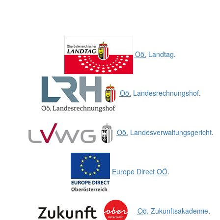
Oö.
Landtag
.
Oö.
Landesrechnungshof
.
Oö.
Landesverwaltungsgericht
.
Europe Direct
OÖ
.
Oö.
Zukunftsakademie
.