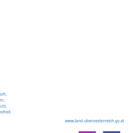
uch
.
um
.
utz
.
eiheit
.
www.land-oberoesterreich.gv.at