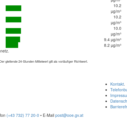
10.2
µg/m³
10.2
µg/m³
10.0
µg/m³
9.4 µg/m³
8.2 µg/m³
netz.
 gleitende 24-Stunden Mittelwert gilt als vorläufiger Richtwert.
Kontakt
.
Telefonb
Impress
Datensch
Barrierefr
efon
(+43 732) 77 20-0
• E-Mail
post@ooe.gv.at