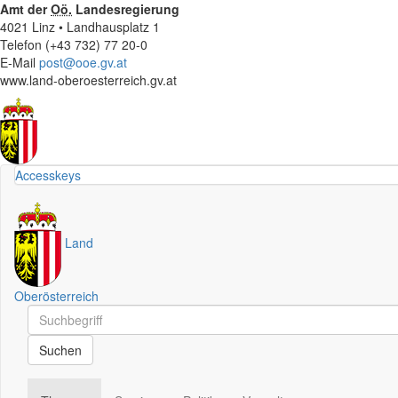
Amt der
Oö.
Landesregierung
4021 Linz • Landhausplatz 1
Telefon (+43 732) 77 20-0
E-Mail
post@ooe.gv.at
www.land-oberoesterreich.gv.at
Accesskeys
Land
Oberösterreich
Schnellsuche
Schnellsuche
Suchen