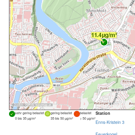
Quellen:
DORIS
,
basemap.at
Station
sehr gering belastet
gering belastet
belastet
0 bis 35 µg/m³
35 bis 50 µg/m³
> 50 µg/m³
Enns-Kristein 3
Feuerkogel