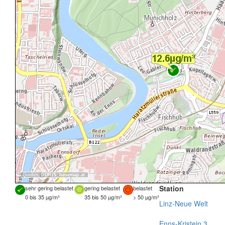
Quellen:
DORIS
,
basemap.at
Station
sehr gering belastet
gering belastet
belastet
0 bis 35 µg/m³
35 bis 50 µg/m³
> 50 µg/m³
Linz-Neue Welt
Enns-Kristein 3