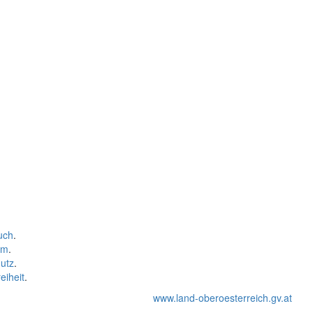
uch
.
um
.
utz
.
eiheit
.
www.land-oberoesterreich.gv.at