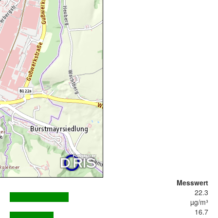
Messwert
22.3
µg/m³
16.7