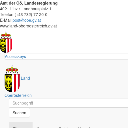
Amt der
Oö.
Landesregierung
4021 Linz • Landhausplatz 1
Telefon (+43 732) 77 20-0
E-Mail
post@ooe.gv.at
www.land-oberoesterreich.gv.at
Accesskeys
Land
Oberösterreich
Schnellsuche
Schnellsuche
Suchen