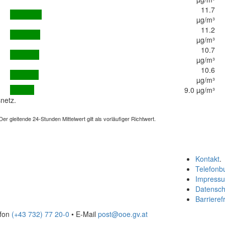
11.7
µg/m³
11.2
µg/m³
10.7
µg/m³
10.6
µg/m³
9.0 µg/m³
netz.
 gleitende 24-Stunden Mittelwert gilt als vorläufiger Richtwert.
Kontakt
.
Telefonb
Impress
Datensch
Barrierefr
efon
(+43 732) 77 20-0
• E-Mail
post@ooe.gv.at