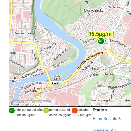
Quellen:
DORIS
,
basemap.at
Station
sehr gering belastet
gering belastet
belastet
0 bis 35 µg/m³
35 bis 50 µg/m³
> 50 µg/m³
Enns-Kristein 3
Steyregg-Au