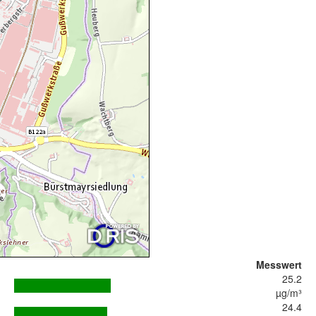
Messwert
25.2
µg/m³
24.4