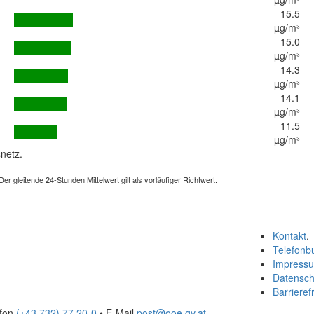
15.5
µg/m³
15.0
µg/m³
14.3
µg/m³
14.1
µg/m³
11.5
µg/m³
netz.
 gleitende 24-Stunden Mittelwert gilt als vorläufiger Richtwert.
Kontakt
.
Telefonb
Impress
Datensch
Barrierefr
efon
(+43 732) 77 20-0
• E-Mail
post@ooe.gv.at