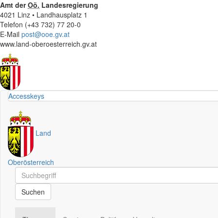
Amt der
Oö.
Landesregierung
4021 Linz • Landhausplatz 1
Telefon (+43 732) 77 20-0
E-Mail
post@ooe.gv.at
www.land-oberoesterreich.gv.at
Accesskeys
Land
Oberösterreich
Schnellsuche
Schnellsuche
Suchen