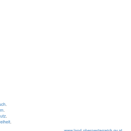
uch
.
um
.
utz
.
eiheit
.
www.land-oberoesterreich.gv.at