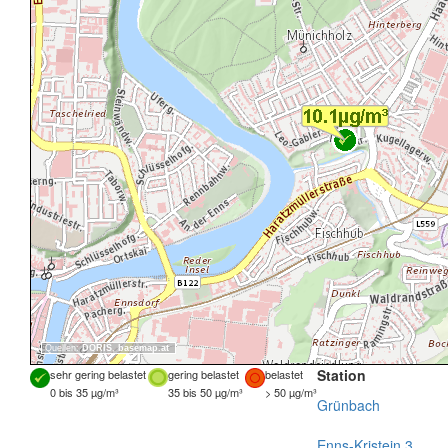
Quellen:
DORIS
,
basemap.at
Station
sehr gering belastet
gering belastet
belastet
0 bis 35 µg/m³
35 bis 50 µg/m³
> 50 µg/m³
Grünbach
Enns-Kristein 3