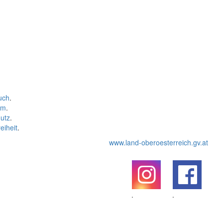
uch
.
um
.
utz
.
eiheit
.
www.land-oberoesterreich.gv.at
.
.