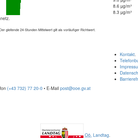
8.6 µg/m³
8.3 µg/m³
netz.
 gleitende 24-Stunden Mittelwert gilt als vorläufiger Richtwert.
Kontakt
.
Telefonb
Impress
Datensch
Barrierefr
efon
(+43 732) 77 20-0
• E-Mail
post@ooe.gv.at
Oö.
Landtag
.