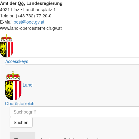
Amt der
Oö.
Landesregierung
4021 Linz • Landhausplatz 1
Telefon (+43 732) 77 20-0
E-Mail
post@ooe.gv.at
www.land-oberoesterreich.gv.at
Accesskeys
Land
Oberösterreich
Schnellsuche
Schnellsuche
Suchen