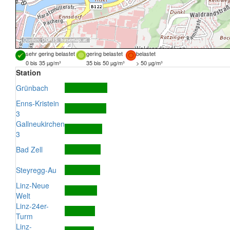
Quellen:
DORIS
,
basemap.at
sehr gering belastet
gering belastet
belastet
0 bis 35 µg/m³
35 bis 50 µg/m³
> 50 µg/m³
Station
Grünbach
Enns-Kristein
3
Gallneukirchen
3
Bad Zell
Steyregg-Au
Linz-Neue
Welt
Linz-24er-
Turm
Linz-