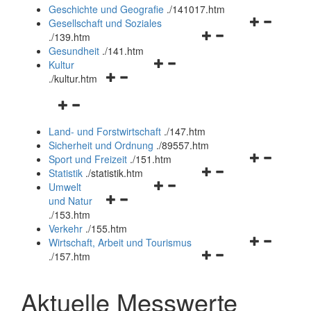
und
Geschichte und Geografie
.
/141017.htm
schließen
Navigationsm
Gesellschaft und Soziales
Navigationsmenü
öffnen
.
/139.htm
öffnen
und
Gesundheit
.
/141.htm
Navigationsmenü
und
schließen
Kultur
Navigationsmenü
öffnen
schließen
.
/kultur.htm
öffnen
und
Navigationsmenü
und
schließen
öffnen
schließen
Land- und Forstwirtschaft
.
/147.htm
und
Sicherheit und Ordnung
.
/89557.htm
schließen
Navigationsm
Sport und Freizeit
.
/151.htm
Navigationsmenü
öffnen
Statistik
.
/statistik.htm
Navigationsmenü
öffnen
und
Umwelt
Navigationsmenü
öffnen
und
schließen
und Natur
öffnen
und
schließen
.
/153.htm
und
schließen
Verkehr
.
/155.htm
schließen
Navigationsm
Wirtschaft, Arbeit und Tourismus
Navigationsmenü
öffnen
.
/157.htm
öffnen
und
und
schließen
Aktuelle Messwerte
schließen