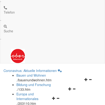
.
Telefon
.
Suche
.
Coronavirus: Aktuelle Informationen
Bauen und Wohnen
Navigationsm
.
/bauenundwohnen.htm
öffnen
Bildung und Forschung
Navigationsmenü
und
.
/133.htm
öffnen
schließen
Europa und
Navigationsmenü
und
Internationales
öffnen
schließen
.
/203110.htm