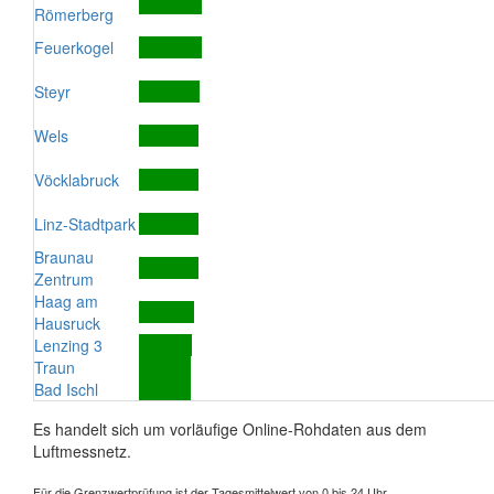
Römerberg
Feuerkogel
Steyr
Wels
Vöcklabruck
Linz-Stadtpark
Braunau
Zentrum
Haag am
Hausruck
Lenzing 3
Traun
Bad Ischl
Es handelt sich um vorläufige Online-Rohdaten aus dem
Luftmessnetz.
Für die Grenzwertprüfung ist der Tagesmittelwert von 0 bis 24 Uhr