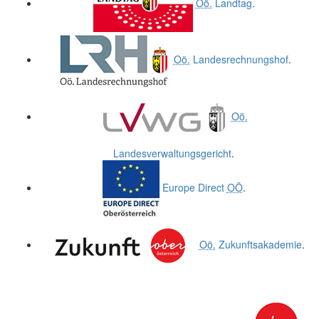
Oö.
Landtag
.
Oö.
Landesrechnungshof
.
Oö.
Landesverwaltungsgericht
.
Europe Direct
OÖ
.
Oö.
Zukunftsakademie
.