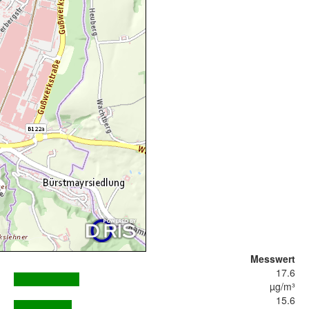
Messwert
17.6
µg/m³
15.6