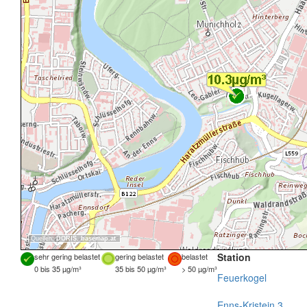
Quellen:
DORIS
,
basemap.at
Station
sehr gering belastet
gering belastet
belastet
0 bis 35 µg/m³
35 bis 50 µg/m³
> 50 µg/m³
Feuerkogel
Enns-Kristein 3