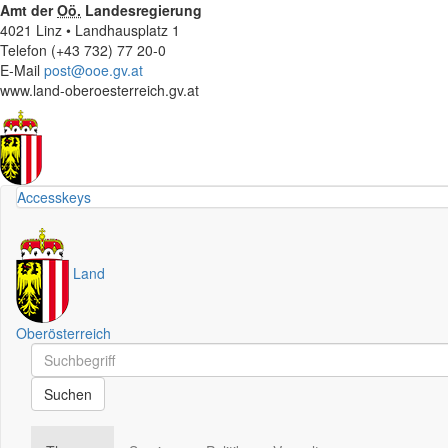
Amt der
Oö.
Landesregierung
4021 Linz • Landhausplatz 1
Telefon (+43 732) 77 20-0
E-Mail
post@ooe.gv.at
www.land-oberoesterreich.gv.at
Accesskeys
Land
Oberösterreich
Schnellsuche
Schnellsuche
Suchen