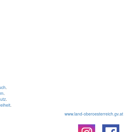
uch
.
um
.
utz
.
eiheit
.
www.land-oberoesterreich.gv.at