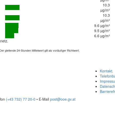
10.3
µg/m³
10.3
µg/m³
9.6 µg/m³
9.5 µg/m³
6.6 µg/m³
netz.
 gleitende 24-Stunden Mittelwert gilt als vorläufiger Richtwert.
Kontakt
.
Telefonb
Impress
Datensch
Barrierefr
efon
(+43 732) 77 20-0
• E-Mail
post@ooe.gv.at