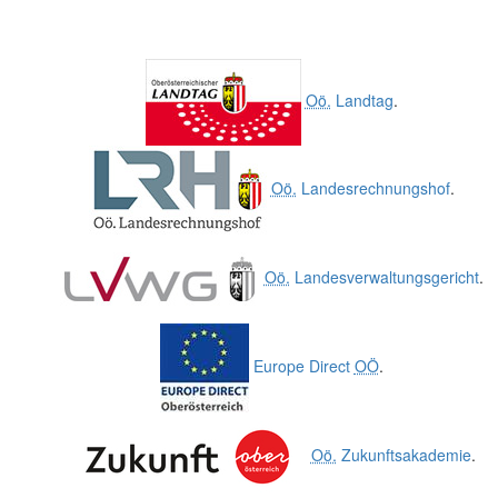
Oö.
Landtag
.
Oö.
Landesrechnungshof
.
Oö.
Landesverwaltungsgericht
.
Europe Direct
OÖ
.
Oö.
Zukunftsakademie
.