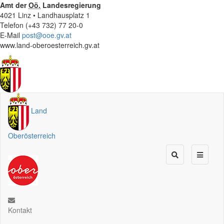
Amt der
Oö.
Landesregierung
4021 Linz • Landhausplatz 1
Telefon (+43 732) 77 20-0
E-Mail
post@ooe.gv.at
www.land-oberoesterreich.gv.at
Land
Oberösterreich
Kontakt