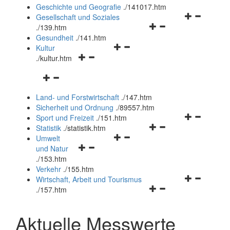
und
Geschichte und Geografie
.
/141017.htm
schließen
Navigationsm
Gesellschaft und Soziales
Navigationsmenü
öffnen
.
/139.htm
öffnen
und
Gesundheit
.
/141.htm
Navigationsmenü
und
schließen
Kultur
Navigationsmenü
öffnen
schließen
.
/kultur.htm
öffnen
und
Navigationsmenü
und
schließen
öffnen
schließen
Land- und Forstwirtschaft
.
/147.htm
und
Sicherheit und Ordnung
.
/89557.htm
schließen
Navigationsm
Sport und Freizeit
.
/151.htm
Navigationsmenü
öffnen
Statistik
.
/statistik.htm
Navigationsmenü
öffnen
und
Umwelt
Navigationsmenü
öffnen
und
schließen
und Natur
öffnen
und
schließen
.
/153.htm
und
schließen
Verkehr
.
/155.htm
schließen
Navigationsm
Wirtschaft, Arbeit und Tourismus
Navigationsmenü
öffnen
.
/157.htm
öffnen
und
und
schließen
Aktuelle Messwerte
schließen