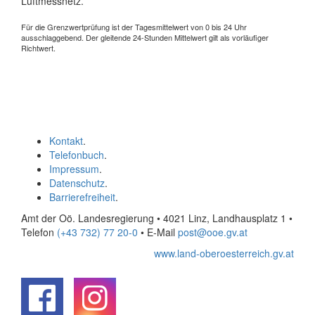
Luftmessnetz.
Für die Grenzwertprüfung ist der Tagesmittelwert von 0 bis 24 Uhr
ausschlaggebend. Der gleitende 24-Stunden Mittelwert gilt als vorläufiger
Richtwert.
Kontakt
.
Telefonbuch
.
Impressum
.
Datenschutz
.
Barrierefreiheit
.
Amt der Oö. Landesregierung • 4021 Linz, Landhausplatz 1
•
Telefon
(+43 732) 77 20-0
• E-Mail
post@ooe.gv.at
www.land-oberoesterreich.gv.at