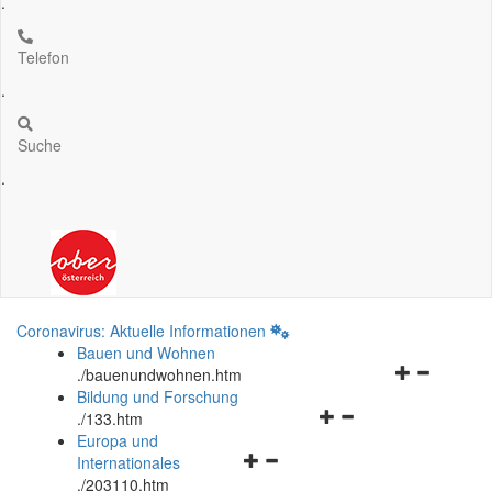
.
Telefon
.
Suche
.
Coronavirus: Aktuelle Informationen
Bauen und Wohnen
Navigationsm
.
/bauenundwohnen.htm
öffnen
Bildung und Forschung
Navigationsmenü
und
.
/133.htm
öffnen
schließen
Europa und
Navigationsmenü
und
Internationales
öffnen
schließen
.
/203110.htm