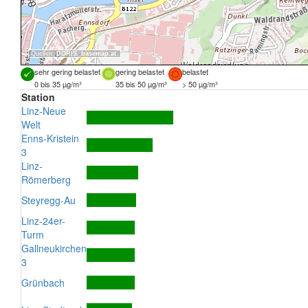
Quellen:
DORIS
,
basemap.at
sehr gering belastet
gering belastet
belastet
0 bis 35 µg/m³
35 bis 50 µg/m³
> 50 µg/m³
Station
Linz-Neue
Welt
Enns-Kristein
3
Linz-
Römerberg
Steyregg-Au
Linz-24er-
Turm
Gallneukirchen
3
Grünbach