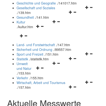
und
Geschichte und Geografie
.
/141017.htm
schließen
Navigationsm
Gesellschaft und Soziales
Navigationsmenü
öffnen
.
/139.htm
öffnen
und
Gesundheit
.
/141.htm
Navigationsmenü
und
schließen
Kultur
Navigationsmenü
öffnen
schließen
.
/kultur.htm
öffnen
und
Navigationsmenü
und
schließen
öffnen
schließen
Land- und Forstwirtschaft
.
/147.htm
und
Sicherheit und Ordnung
.
/89557.htm
schließen
Navigationsm
Sport und Freizeit
.
/151.htm
Navigationsmenü
öffnen
Statistik
.
/statistik.htm
Navigationsmenü
öffnen
und
Umwelt
Navigationsmenü
öffnen
und
schließen
und Natur
öffnen
und
schließen
.
/153.htm
und
schließen
Verkehr
.
/155.htm
schließen
Navigationsm
Wirtschaft, Arbeit und Tourismus
Navigationsmenü
öffnen
.
/157.htm
öffnen
und
und
schließen
Aktuelle Messwerte
schließen