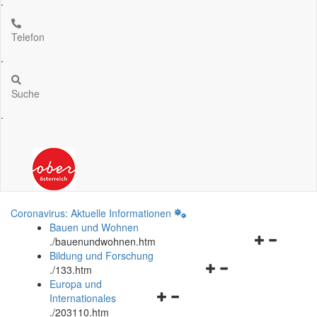
.
Telefon
.
Suche
.
Coronavirus: Aktuelle Informationen
Bauen und Wohnen
Navigationsm
.
/bauenundwohnen.htm
öffnen
Bildung und Forschung
Navigationsmenü
und
.
/133.htm
öffnen
schließen
Europa und
Navigationsmenü
und
Internationales
öffnen
schließen
.
/203110.htm