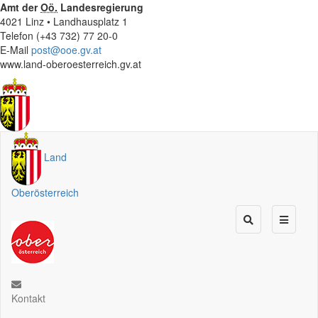
Amt der
Oö.
Landesregierung
4021 Linz • Landhausplatz 1
Telefon (+43 732) 77 20-0
E-Mail
post@ooe.gv.at
www.land-oberoesterreich.gv.at
Land
Oberösterreich
Kontakt