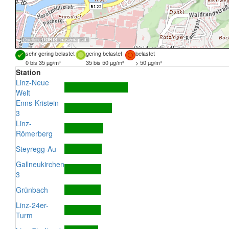
Quellen:
DORIS
,
basemap.at
sehr gering belastet
gering belastet
belastet
0 bis 35 µg/m³
35 bis 50 µg/m³
> 50 µg/m³
Station
Linz-Neue
Welt
Enns-Kristein
3
Linz-
Römerberg
Steyregg-Au
Gallneukirchen
3
Grünbach
Linz-24er-
Turm