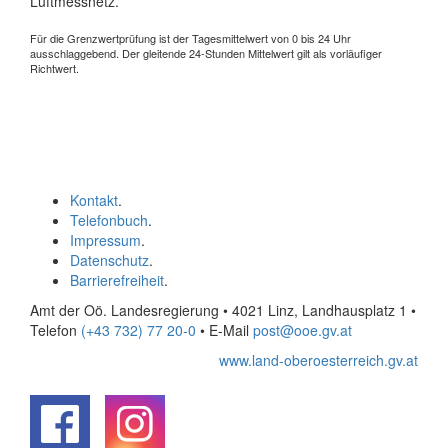
Luftmessnetz.
Für die Grenzwertprüfung ist der Tagesmittelwert von 0 bis 24 Uhr
ausschlaggebend. Der gleitende 24-Stunden Mittelwert gilt als vorläufiger
Richtwert.
Kontakt
.
Telefonbuch
.
Impressum
.
Datenschutz
.
Barrierefreiheit
.
Amt der Oö. Landesregierung • 4021 Linz, Landhausplatz 1
•
Telefon
(+43 732) 77 20-0
• E-Mail
post@ooe.gv.at
www.land-oberoesterreich.gv.at