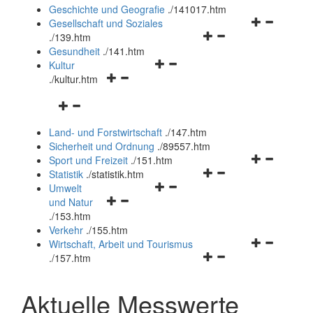
und
Geschichte und Geografie
.
/141017.htm
schließen
Navigationsm
Gesellschaft und Soziales
Navigationsmenü
öffnen
.
/139.htm
öffnen
und
Gesundheit
.
/141.htm
Navigationsmenü
und
schließen
Kultur
Navigationsmenü
öffnen
schließen
.
/kultur.htm
öffnen
und
Navigationsmenü
und
schließen
öffnen
schließen
Land- und Forstwirtschaft
.
/147.htm
und
Sicherheit und Ordnung
.
/89557.htm
schließen
Navigationsm
Sport und Freizeit
.
/151.htm
Navigationsmenü
öffnen
Statistik
.
/statistik.htm
Navigationsmenü
öffnen
und
Umwelt
Navigationsmenü
öffnen
und
schließen
und Natur
öffnen
und
schließen
.
/153.htm
und
schließen
Verkehr
.
/155.htm
schließen
Navigationsm
Wirtschaft, Arbeit und Tourismus
Navigationsmenü
öffnen
.
/157.htm
öffnen
und
und
schließen
Aktuelle Messwerte
schließen