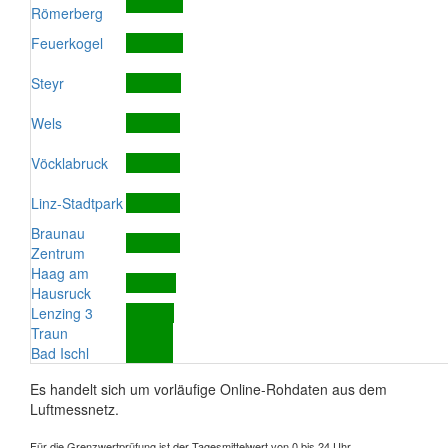
Römerberg
Feuerkogel
Steyr
Wels
Vöcklabruck
Linz-Stadtpark
Braunau
Zentrum
Haag am
Hausruck
Lenzing 3
Traun
Bad Ischl
Es handelt sich um vorläufige Online-Rohdaten aus dem
Luftmessnetz.
Für die Grenzwertprüfung ist der Tagesmittelwert von 0 bis 24 Uhr