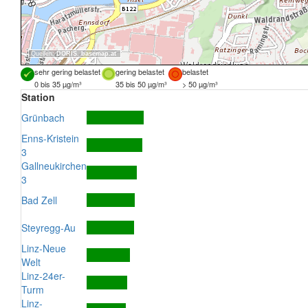
Quellen:
DORIS
,
basemap.at
sehr gering belastet
gering belastet
belastet
0 bis 35 µg/m³
35 bis 50 µg/m³
> 50 µg/m³
Station
Grünbach
Enns-Kristein
3
Gallneukirchen
3
Bad Zell
Steyregg-Au
Linz-Neue
Welt
Linz-24er-
Turm
Linz-