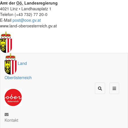
Amt der
Oö.
Landesregierung
4021 Linz • Landhausplatz 1
Telefon (+43 732) 77 20-0
E-Mail
post@ooe.gv.at
www.land-oberoesterreich.gv.at
Land
Oberösterreich
Kontakt