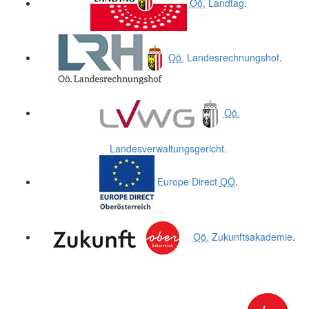
Oö.
Landtag
.
Oö.
Landesrechnungshof
.
Oö.
Landesverwaltungsgericht
.
Europe Direct
OÖ
.
Oö.
Zukunftsakademie
.