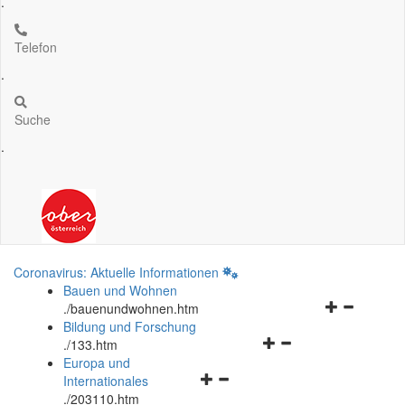
.
Telefon
.
Suche
.
Coronavirus: Aktuelle Informationen
Bauen und Wohnen
Navigationsm
.
/bauenundwohnen.htm
öffnen
Bildung und Forschung
Navigationsmenü
und
.
/133.htm
öffnen
schließen
Europa und
Navigationsmenü
und
Internationales
öffnen
schließen
.
/203110.htm