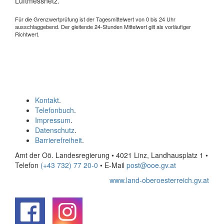
Luftmessnetz.
Für die Grenzwertprüfung ist der Tagesmittelwert von 0 bis 24 Uhr
ausschlaggebend. Der gleitende 24-Stunden Mittelwert gilt als vorläufiger
Richtwert.
Kontakt
.
Telefonbuch
.
Impressum
.
Datenschutz
.
Barrierefreiheit
.
Amt der Oö. Landesregierung • 4021 Linz, Landhausplatz 1
•
Telefon
(+43 732) 77 20-0
• E-Mail
post@ooe.gv.at
www.land-oberoesterreich.gv.at