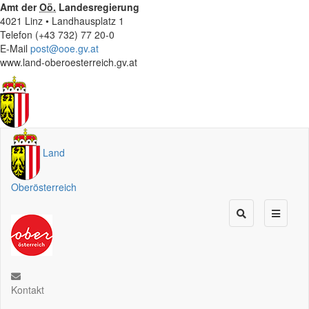
Amt der
Oö.
Landesregierung
4021 Linz • Landhausplatz 1
Telefon (+43 732) 77 20-0
E-Mail
post@ooe.gv.at
www.land-oberoesterreich.gv.at
Land
Oberösterreich
Kontakt