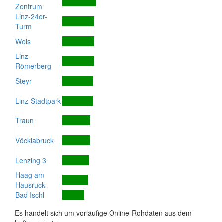
Zentrum
Linz-24er-
Turm
Wels
Linz-
Römerberg
Steyr
Linz-Stadtpark
Traun
Vöcklabruck
Lenzing 3
Haag am
Hausruck
Bad Ischl
Es handelt sich um vorläufige Online-Rohdaten aus dem