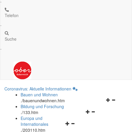
.
Telefon
.
Suche
.
Coronavirus: Aktuelle Informationen
Bauen und Wohnen
Navigationsm
.
/bauenundwohnen.htm
öffnen
Bildung und Forschung
Navigationsmenü
und
.
/133.htm
öffnen
schließen
Europa und
Navigationsmenü
und
Internationales
öffnen
schließen
.
/203110.htm