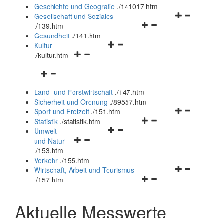
und
Geschichte und Geografie
.
/141017.htm
schließen
Navigationsm
Gesellschaft und Soziales
Navigationsmenü
öffnen
.
/139.htm
öffnen
und
Gesundheit
.
/141.htm
Navigationsmenü
und
schließen
Kultur
Navigationsmenü
öffnen
schließen
.
/kultur.htm
öffnen
und
Navigationsmenü
und
schließen
öffnen
schließen
Land- und Forstwirtschaft
.
/147.htm
und
Sicherheit und Ordnung
.
/89557.htm
schließen
Navigationsm
Sport und Freizeit
.
/151.htm
Navigationsmenü
öffnen
Statistik
.
/statistik.htm
Navigationsmenü
öffnen
und
Umwelt
Navigationsmenü
öffnen
und
schließen
und Natur
öffnen
und
schließen
.
/153.htm
und
schließen
Verkehr
.
/155.htm
schließen
Navigationsm
Wirtschaft, Arbeit und Tourismus
Navigationsmenü
öffnen
.
/157.htm
öffnen
und
und
schließen
Aktuelle Messwerte
schließen