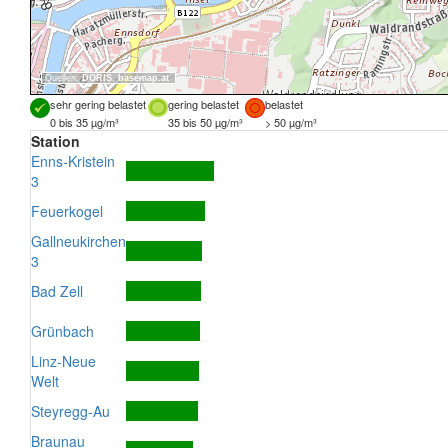
Quellen:
DORIS
,
basemap.at
sehr gering belastet
gering belastet
belastet
0 bis 35 µg/m³
35 bis 50 µg/m³
> 50 µg/m³
Station
Enns-Kristein
3
Feuerkogel
Gallneukirchen
3
Bad Zell
Grünbach
Linz-Neue
Welt
Steyregg-Au
Braunau