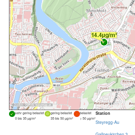
Quellen:
DORIS
,
basemap.at
Station
sehr gering belastet
gering belastet
belastet
0 bis 35 µg/m³
35 bis 50 µg/m³
> 50 µg/m³
Steyregg-Au
Gallneukirchen 3