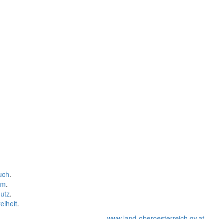
uch
.
um
.
utz
.
eiheit
.
www.land-oberoesterreich.gv.at