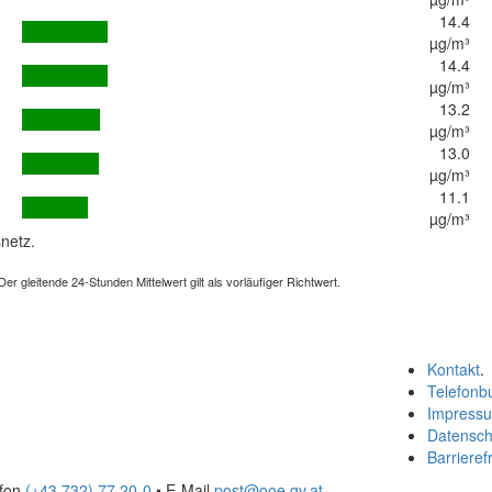
14.4
µg/m³
14.4
µg/m³
13.2
µg/m³
13.0
µg/m³
11.1
µg/m³
netz.
 gleitende 24-Stunden Mittelwert gilt als vorläufiger Richtwert.
Kontakt
.
Telefonb
Impress
Datensch
Barrierefr
efon
(+43 732) 77 20-0
• E-Mail
post@ooe.gv.at