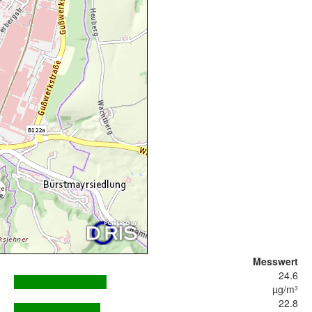
Messwert
24.6
µg/m³
22.8