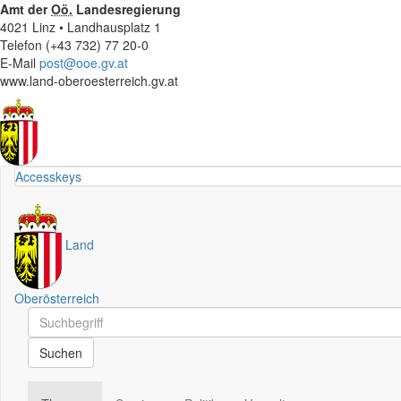
Amt der
Oö.
Landesregierung
4021 Linz • Landhausplatz 1
Telefon (+43 732) 77 20-0
E-Mail
post@ooe.gv.at
www.land-oberoesterreich.gv.at
Accesskeys
Land
Oberösterreich
Schnellsuche
Schnellsuche
Suchen