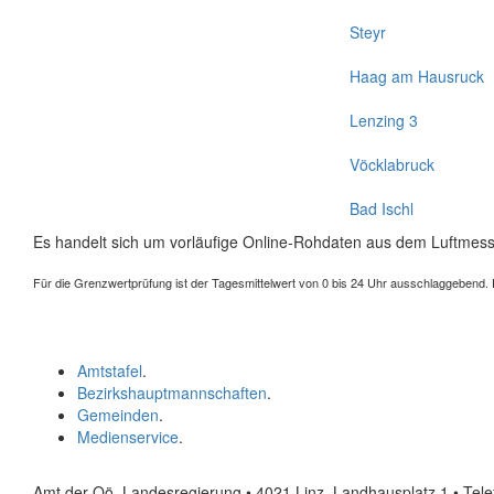
Steyr
Haag am Hausruck
Lenzing 3
Vöcklabruck
Bad Ischl
Es handelt sich um vorläufige Online-Rohdaten aus dem Luftmess
Für die Grenzwertprüfung ist der Tagesmittelwert von 0 bis 24 Uhr ausschlaggebend. Der
Amtstafel
.
Bezirkshauptmannschaften
.
Gemeinden
.
Medienservice
.
Amt der Oö. Landesregierung • 4021 Linz, Landhausplatz 1
• Tel