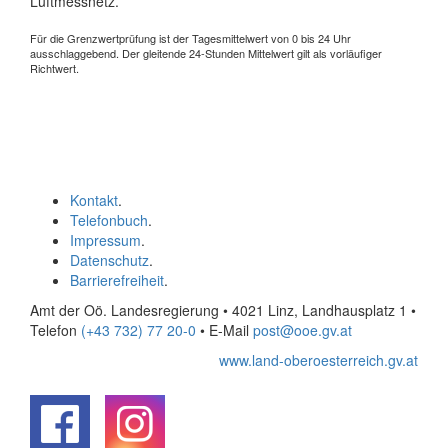
Luftmessnetz.
Für die Grenzwertprüfung ist der Tagesmittelwert von 0 bis 24 Uhr
ausschlaggebend. Der gleitende 24-Stunden Mittelwert gilt als vorläufiger
Richtwert.
Kontakt
.
Telefonbuch
.
Impressum
.
Datenschutz
.
Barrierefreiheit
.
Amt der Oö. Landesregierung • 4021 Linz, Landhausplatz 1
•
Telefon
(+43 732) 77 20-0
• E-Mail
post@ooe.gv.at
www.land-oberoesterreich.gv.at