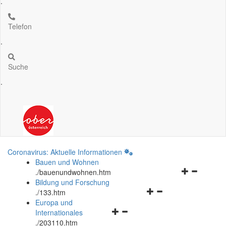
.
Telefon
.
Suche
.
Coronavirus: Aktuelle Informationen
Bauen und Wohnen
Navigationsm
.
/bauenundwohnen.htm
öffnen
Bildung und Forschung
Navigationsmenü
und
.
/133.htm
öffnen
schließen
Europa und
Navigationsmenü
und
Internationales
öffnen
schließen
.
/203110.htm