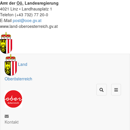
Amt der
Oö.
Landesregierung
4021 Linz • Landhausplatz 1
Telefon (+43 732) 77 20-0
E-Mail
post@ooe.gv.at
www.land-oberoesterreich.gv.at
Land
Oberösterreich
Kontakt