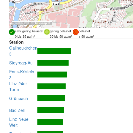
Quellen:
DORIS
,
basemap.at
sehr gering belastet
gering belastet
belastet
0 bis 35 µg/m³
35 bis 50 µg/m³
> 50 µg/m³
Station
Gallneukirchen
3
Steyregg-Au
Enns-Kristein
3
Linz-24er-
Turm
Grünbach
Bad Zell
Linz-Neue
Welt