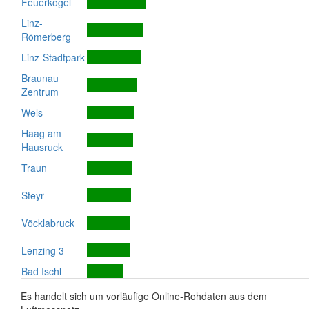
Feuerkogel
Linz-
Römerberg
Linz-Stadtpark
Braunau
Zentrum
Wels
Haag am
Hausruck
Traun
Steyr
Vöcklabruck
Lenzing 3
Bad Ischl
Es handelt sich um vorläufige Online-Rohdaten aus dem