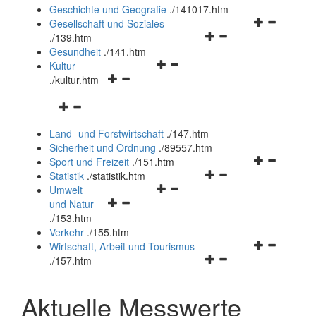
und
Geschichte und Geografie
.
/141017.htm
schließen
Navigationsm
Gesellschaft und Soziales
Navigationsmenü
öffnen
.
/139.htm
öffnen
und
Gesundheit
.
/141.htm
Navigationsmenü
und
schließen
Kultur
Navigationsmenü
öffnen
schließen
.
/kultur.htm
öffnen
und
Navigationsmenü
und
schließen
öffnen
schließen
Land- und Forstwirtschaft
.
/147.htm
und
Sicherheit und Ordnung
.
/89557.htm
schließen
Navigationsm
Sport und Freizeit
.
/151.htm
Navigationsmenü
öffnen
Statistik
.
/statistik.htm
Navigationsmenü
öffnen
und
Umwelt
Navigationsmenü
öffnen
und
schließen
und Natur
öffnen
und
schließen
.
/153.htm
und
schließen
Verkehr
.
/155.htm
schließen
Navigationsm
Wirtschaft, Arbeit und Tourismus
Navigationsmenü
öffnen
.
/157.htm
öffnen
und
und
schließen
Aktuelle Messwerte
schließen