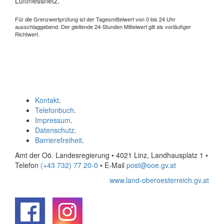
Luftmessnetz.
Für die Grenzwertprüfung ist der Tagesmittelwert von 0 bis 24 Uhr
ausschlaggebend. Der gleitende 24-Stunden Mittelwert gilt als vorläufiger
Richtwert.
Kontakt
.
Telefonbuch
.
Impressum
.
Datenschutz
.
Barrierefreiheit
.
Amt der Oö. Landesregierung • 4021 Linz, Landhausplatz 1
•
Telefon
(+43 732) 77 20-0
• E-Mail
post@ooe.gv.at
www.land-oberoesterreich.gv.at