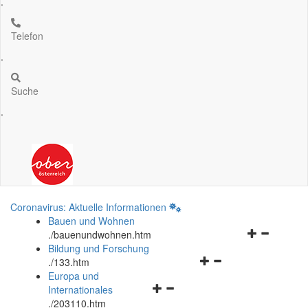
.
Telefon
.
Suche
.
Coronavirus: Aktuelle Informationen
Bauen und Wohnen
Navigationsm
.
/bauenundwohnen.htm
öffnen
Bildung und Forschung
Navigationsmenü
und
.
/133.htm
öffnen
schließen
Europa und
Navigationsmenü
und
Internationales
öffnen
schließen
.
/203110.htm