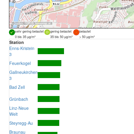
Quellen:
DORIS
,
basemap.at
sehr gering belastet
gering belastet
belastet
0 bis 35 µg/m³
35 bis 50 µg/m³
> 50 µg/m³
Station
Enns-Kristein
3
Feuerkogel
Gallneukirchen
3
Bad Zell
Grünbach
Linz-Neue
Welt
Steyregg-Au
Braunau