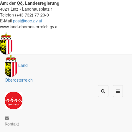
Amt der
Oö.
Landesregierung
4021 Linz • Landhausplatz 1
Telefon (+43 732) 77 20-0
E-Mail
post@ooe.gv.at
www.land-oberoesterreich.gv.at
Land
Oberösterreich
Kontakt