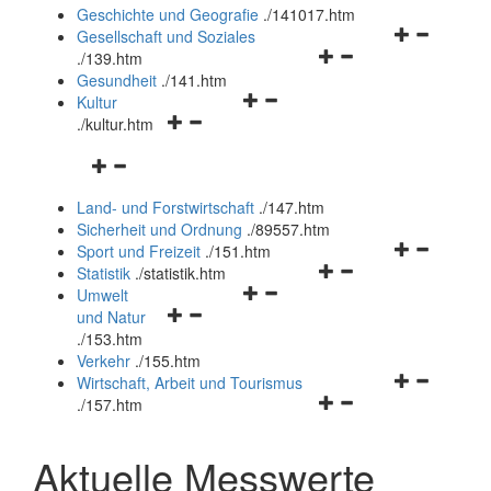
und
Geschichte und Geografie
.
/141017.htm
schließen
Navigationsm
Gesellschaft und Soziales
Navigationsmenü
öffnen
.
/139.htm
öffnen
und
Gesundheit
.
/141.htm
Navigationsmenü
und
schließen
Kultur
Navigationsmenü
öffnen
schließen
.
/kultur.htm
öffnen
und
Navigationsmenü
und
schließen
öffnen
schließen
Land- und Forstwirtschaft
.
/147.htm
und
Sicherheit und Ordnung
.
/89557.htm
schließen
Navigationsm
Sport und Freizeit
.
/151.htm
Navigationsmenü
öffnen
Statistik
.
/statistik.htm
Navigationsmenü
öffnen
und
Umwelt
Navigationsmenü
öffnen
und
schließen
und Natur
öffnen
und
schließen
.
/153.htm
und
schließen
Verkehr
.
/155.htm
schließen
Navigationsm
Wirtschaft, Arbeit und Tourismus
Navigationsmenü
öffnen
.
/157.htm
öffnen
und
und
schließen
Aktuelle Messwerte
schließen