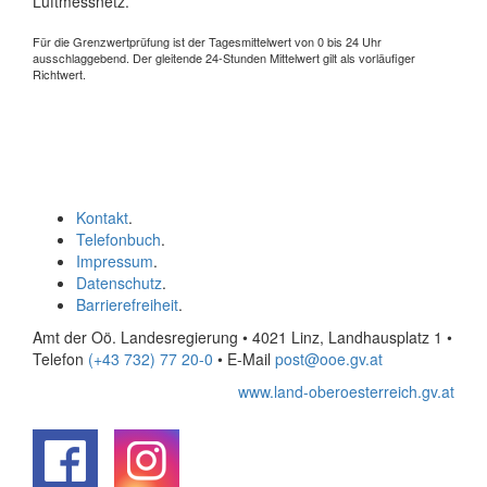
Luftmessnetz.
Für die Grenzwertprüfung ist der Tagesmittelwert von 0 bis 24 Uhr
ausschlaggebend. Der gleitende 24-Stunden Mittelwert gilt als vorläufiger
Richtwert.
Kontakt
.
Telefonbuch
.
Impressum
.
Datenschutz
.
Barrierefreiheit
.
Amt der Oö. Landesregierung • 4021 Linz, Landhausplatz 1
•
Telefon
(+43 732) 77 20-0
• E-Mail
post@ooe.gv.at
www.land-oberoesterreich.gv.at