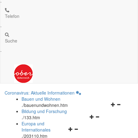
.
Telefon
.
Suche
.
Coronavirus: Aktuelle Informationen
Bauen und Wohnen
Navigationsm
.
/bauenundwohnen.htm
öffnen
Bildung und Forschung
Navigationsmenü
und
.
/133.htm
öffnen
schließen
Europa und
Navigationsmenü
und
Internationales
öffnen
schließen
.
/203110.htm