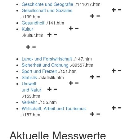
und
Geschichte und Geografie
.
/141017.htm
schließen
Navigationsm
Gesellschaft und Soziales
Navigationsmenü
öffnen
.
/139.htm
öffnen
und
Gesundheit
.
/141.htm
Navigationsmenü
und
schließen
Kultur
Navigationsmenü
öffnen
schließen
.
/kultur.htm
öffnen
und
Navigationsmenü
und
schließen
öffnen
schließen
Land- und Forstwirtschaft
.
/147.htm
und
Sicherheit und Ordnung
.
/89557.htm
schließen
Navigationsm
Sport und Freizeit
.
/151.htm
Navigationsmenü
öffnen
Statistik
.
/statistik.htm
Navigationsmenü
öffnen
und
Umwelt
Navigationsmenü
öffnen
und
schließen
und Natur
öffnen
und
schließen
.
/153.htm
und
schließen
Verkehr
.
/155.htm
schließen
Navigationsm
Wirtschaft, Arbeit und Tourismus
Navigationsmenü
öffnen
.
/157.htm
öffnen
und
und
schließen
Aktuelle Messwerte
schließen