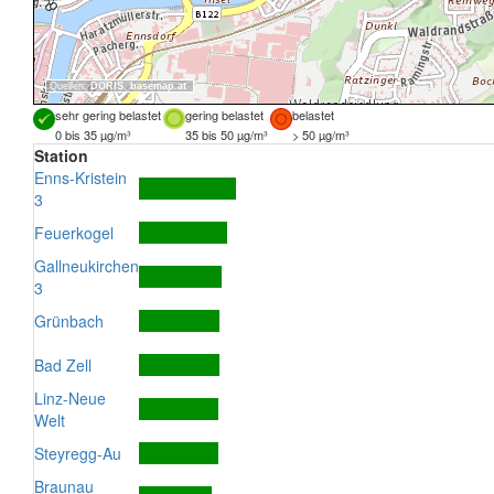
Quellen:
DORIS
,
basemap.at
sehr gering belastet
gering belastet
belastet
0 bis 35 µg/m³
35 bis 50 µg/m³
> 50 µg/m³
Station
Enns-Kristein
3
Feuerkogel
Gallneukirchen
3
Grünbach
Bad Zell
Linz-Neue
Welt
Steyregg-Au
Braunau