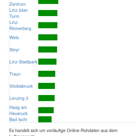
Zentrum
Linz-24er-
Turm
Linz-
Römerberg
Wels
Steyr
Linz-Stadtpark
Traun
Vöcklabruck
Lenzing 3
Haag am
Hausruck
Bad Ischl
Es handelt sich um vorläufige Online-Rohdaten aus dem