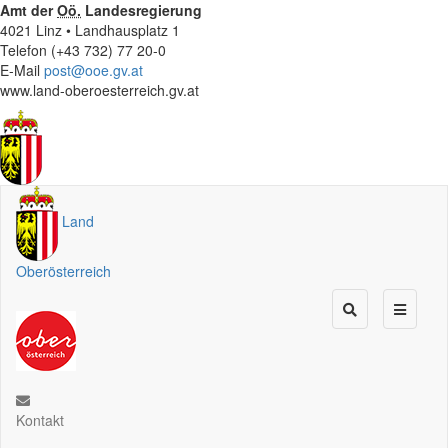
Amt der
Oö.
Landesregierung
4021 Linz • Landhausplatz 1
Telefon (+43 732) 77 20-0
E-Mail
post@ooe.gv.at
www.land-oberoesterreich.gv.at
Land
Oberösterreich
Kontakt