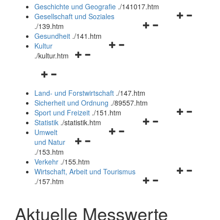
und
Geschichte und Geografie
.
/141017.htm
schließen
Navigationsm
Gesellschaft und Soziales
Navigationsmenü
öffnen
.
/139.htm
öffnen
und
Gesundheit
.
/141.htm
Navigationsmenü
und
schließen
Kultur
Navigationsmenü
öffnen
schließen
.
/kultur.htm
öffnen
und
Navigationsmenü
und
schließen
öffnen
schließen
Land- und Forstwirtschaft
.
/147.htm
und
Sicherheit und Ordnung
.
/89557.htm
schließen
Navigationsm
Sport und Freizeit
.
/151.htm
Navigationsmenü
öffnen
Statistik
.
/statistik.htm
Navigationsmenü
öffnen
und
Umwelt
Navigationsmenü
öffnen
und
schließen
und Natur
öffnen
und
schließen
.
/153.htm
und
schließen
Verkehr
.
/155.htm
schließen
Navigationsm
Wirtschaft, Arbeit und Tourismus
Navigationsmenü
öffnen
.
/157.htm
öffnen
und
und
schließen
Aktuelle Messwerte
schließen