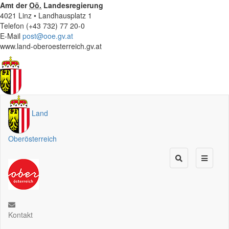
Amt der
Oö.
Landesregierung
4021 Linz • Landhausplatz 1
Telefon (+43 732) 77 20-0
E-Mail
post@ooe.gv.at
www.land-oberoesterreich.gv.at
Land
Oberösterreich
Kontakt