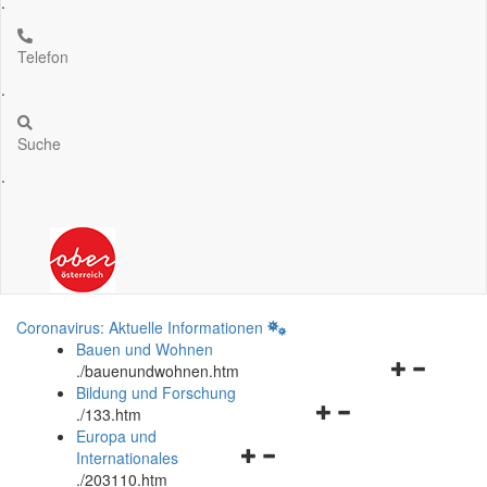
.
Telefon
.
Suche
.
Coronavirus: Aktuelle Informationen
Bauen und Wohnen
Navigationsm
.
/bauenundwohnen.htm
öffnen
Bildung und Forschung
Navigationsmenü
und
.
/133.htm
öffnen
schließen
Europa und
Navigationsmenü
und
Internationales
öffnen
schließen
.
/203110.htm