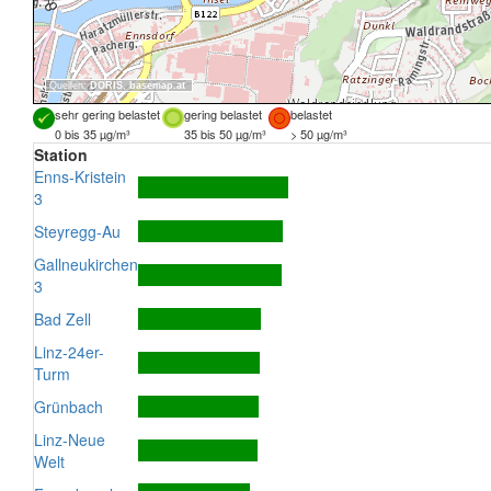
Quellen:
DORIS
,
basemap.at
sehr gering belastet
gering belastet
belastet
0 bis 35 µg/m³
35 bis 50 µg/m³
> 50 µg/m³
Station
Enns-Kristein
3
Steyregg-Au
Gallneukirchen
3
Bad Zell
Linz-24er-
Turm
Grünbach
Linz-Neue
Welt