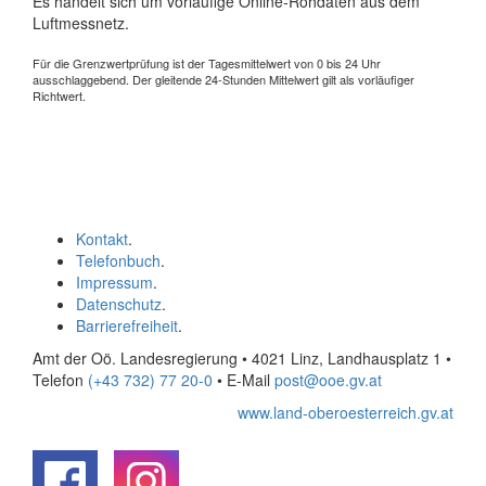
Es handelt sich um vorläufige Online-Rohdaten aus dem
Luftmessnetz.
Für die Grenzwertprüfung ist der Tagesmittelwert von 0 bis 24 Uhr
ausschlaggebend. Der gleitende 24-Stunden Mittelwert gilt als vorläufiger
Richtwert.
Kontakt
.
Telefonbuch
.
Impressum
.
Datenschutz
.
Barrierefreiheit
.
Amt der Oö. Landesregierung • 4021 Linz, Landhausplatz 1
•
Telefon
(+43 732) 77 20-0
• E-Mail
post@ooe.gv.at
www.land-oberoesterreich.gv.at