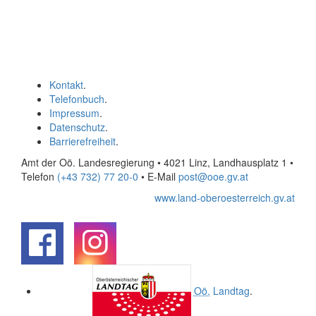
Kontakt
.
Telefonbuch
.
Impressum
.
Datenschutz
.
Barrierefreiheit
.
Amt der Oö. Landesregierung • 4021 Linz, Landhausplatz 1
•
Telefon
(+43 732) 77 20-0
• E-Mail
post@ooe.gv.at
www.land-oberoesterreich.gv.at
.
.
Oö.
Landtag
.