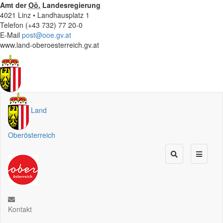
Amt der
Oö.
Landesregierung
4021 Linz • Landhausplatz 1
Telefon (+43 732) 77 20-0
E-Mail
post@ooe.gv.at
www.land-oberoesterreich.gv.at
Land
Oberösterreich
Kontakt