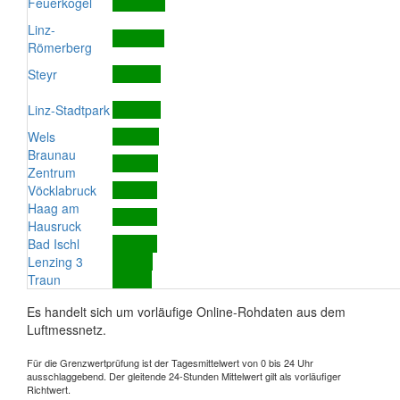
Feuerkogel
Linz-
Römerberg
Steyr
Linz-Stadtpark
Wels
Braunau
Zentrum
Vöcklabruck
Haag am
Hausruck
Bad Ischl
Lenzing 3
Traun
Es handelt sich um vorläufige Online-Rohdaten aus dem
Luftmessnetz.
Für die Grenzwertprüfung ist der Tagesmittelwert von 0 bis 24 Uhr
ausschlaggebend. Der gleitende 24-Stunden Mittelwert gilt als vorläufiger
Richtwert.