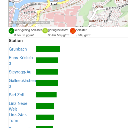
Quellen:
DORIS
,
basemap.at
sehr gering belastet
gering belastet
belastet
0 bis 35 µg/m³
35 bis 50 µg/m³
> 50 µg/m³
Station
Grünbach
Enns-Kristein
3
Steyregg-Au
Gallneukirchen
3
Bad Zell
Linz-Neue
Welt
Linz-24er-
Turm