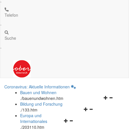
.
Telefon
.
Suche
.
Coronavirus: Aktuelle Informationen
Bauen und Wohnen
Navigationsm
.
/bauenundwohnen.htm
öffnen
Bildung und Forschung
Navigationsmenü
und
.
/133.htm
öffnen
schließen
Europa und
Navigationsmenü
und
Internationales
öffnen
schließen
.
/203110.htm