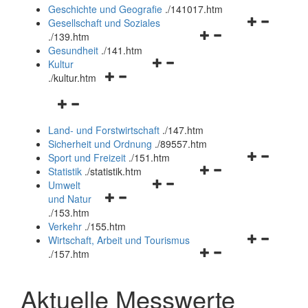
und
Geschichte und Geografie
.
/141017.htm
schließen
Navigationsm
Gesellschaft und Soziales
Navigationsmenü
öffnen
.
/139.htm
öffnen
und
Gesundheit
.
/141.htm
Navigationsmenü
und
schließen
Kultur
Navigationsmenü
öffnen
schließen
.
/kultur.htm
öffnen
und
Navigationsmenü
und
schließen
öffnen
schließen
Land- und Forstwirtschaft
.
/147.htm
und
Sicherheit und Ordnung
.
/89557.htm
schließen
Navigationsm
Sport und Freizeit
.
/151.htm
Navigationsmenü
öffnen
Statistik
.
/statistik.htm
Navigationsmenü
öffnen
und
Umwelt
Navigationsmenü
öffnen
und
schließen
und Natur
öffnen
und
schließen
.
/153.htm
und
schließen
Verkehr
.
/155.htm
schließen
Navigationsm
Wirtschaft, Arbeit und Tourismus
Navigationsmenü
öffnen
.
/157.htm
öffnen
und
und
schließen
Aktuelle Messwerte
schließen