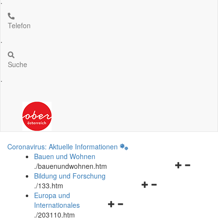
.
Telefon
.
Suche
.
Coronavirus: Aktuelle Informationen
Bauen und Wohnen
Navigationsm
.
/bauenundwohnen.htm
öffnen
Bildung und Forschung
Navigationsmenü
und
.
/133.htm
öffnen
schließen
Europa und
Navigationsmenü
und
Internationales
öffnen
schließen
.
/203110.htm