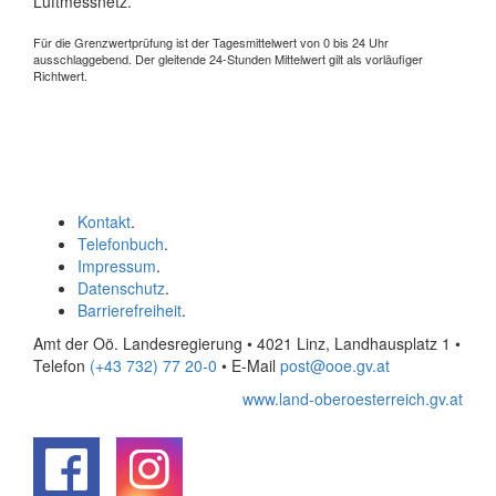
Luftmessnetz.
Für die Grenzwertprüfung ist der Tagesmittelwert von 0 bis 24 Uhr
ausschlaggebend. Der gleitende 24-Stunden Mittelwert gilt als vorläufiger
Richtwert.
Kontakt
.
Telefonbuch
.
Impressum
.
Datenschutz
.
Barrierefreiheit
.
Amt der Oö. Landesregierung • 4021 Linz, Landhausplatz 1
•
Telefon
(+43 732) 77 20-0
• E-Mail
post@ooe.gv.at
www.land-oberoesterreich.gv.at