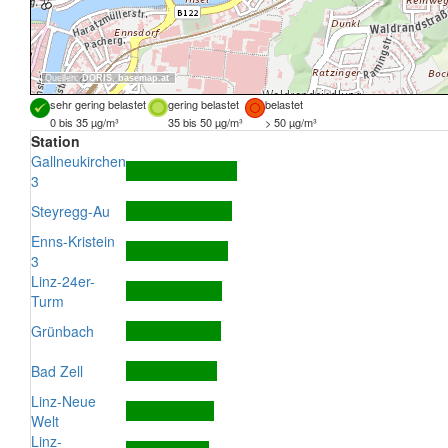
Quellen:
DORIS
,
basemap.at
sehr gering belastet
gering belastet
belastet
0 bis 35 µg/m³
35 bis 50 µg/m³
> 50 µg/m³
Station
Gallneukirchen
3
Steyregg-Au
Enns-Kristein
3
Linz-24er-
Turm
Grünbach
Bad Zell
Linz-Neue
Welt
Linz-