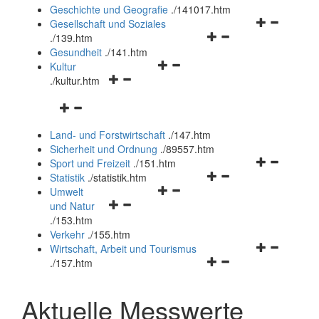
und
Geschichte und Geografie
.
/141017.htm
schließen
Navigationsm
Gesellschaft und Soziales
Navigationsmenü
öffnen
.
/139.htm
öffnen
und
Gesundheit
.
/141.htm
Navigationsmenü
und
schließen
Kultur
Navigationsmenü
öffnen
schließen
.
/kultur.htm
öffnen
und
Navigationsmenü
und
schließen
öffnen
schließen
Land- und Forstwirtschaft
.
/147.htm
und
Sicherheit und Ordnung
.
/89557.htm
schließen
Navigationsm
Sport und Freizeit
.
/151.htm
Navigationsmenü
öffnen
Statistik
.
/statistik.htm
Navigationsmenü
öffnen
und
Umwelt
Navigationsmenü
öffnen
und
schließen
und Natur
öffnen
und
schließen
.
/153.htm
und
schließen
Verkehr
.
/155.htm
schließen
Navigationsm
Wirtschaft, Arbeit und Tourismus
Navigationsmenü
öffnen
.
/157.htm
öffnen
und
und
schließen
Aktuelle Messwerte
schließen