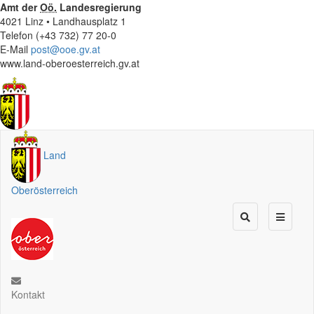
Amt der
Oö.
Landesregierung
4021 Linz • Landhausplatz 1
Telefon (+43 732) 77 20-0
E-Mail
post@ooe.gv.at
www.land-oberoesterreich.gv.at
Land
Oberösterreich
Kontakt