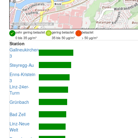
Quellen:
DORIS
,
basemap.at
sehr gering belastet
gering belastet
belastet
0 bis 35 µg/m³
35 bis 50 µg/m³
> 50 µg/m³
Station
Gallneukirchen
3
Steyregg-Au
Enns-Kristein
3
Linz-24er-
Turm
Grünbach
Bad Zell
Linz-Neue
Welt