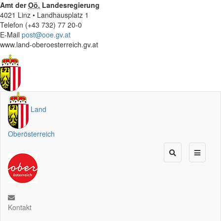
Amt der
Oö.
Landesregierung
4021 Linz • Landhausplatz 1
Telefon (+43 732) 77 20-0
E-Mail
post@ooe.gv.at
www.land-oberoesterreich.gv.at
Land
Oberösterreich
Kontakt