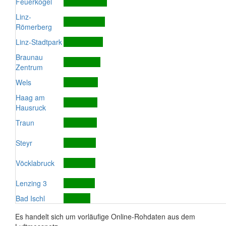
Feuerkogel
Linz-
Römerberg
Linz-Stadtpark
Braunau
Zentrum
Wels
Haag am
Hausruck
Traun
Steyr
Vöcklabruck
Lenzing 3
Bad Ischl
Es handelt sich um vorläufige Online-Rohdaten aus dem