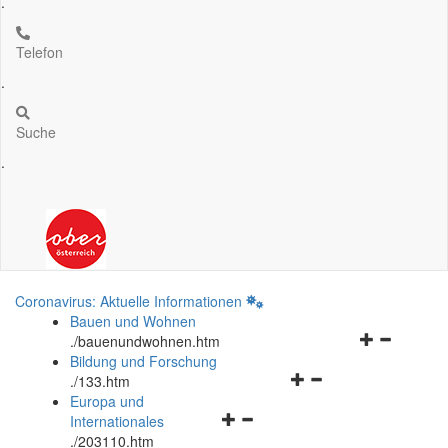
.
Telefon
.
Suche
.
Coronavirus: Aktuelle Informationen
Bauen und Wohnen
Navigationsm
.
/bauenundwohnen.htm
öffnen
Bildung und Forschung
Navigationsmenü
und
.
/133.htm
öffnen
schließen
Europa und
Navigationsmenü
und
Internationales
öffnen
schließen
.
/203110.htm