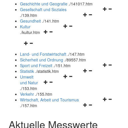
und
Geschichte und Geografie
.
/141017.htm
schließen
Navigationsm
Gesellschaft und Soziales
Navigationsmenü
öffnen
.
/139.htm
öffnen
und
Gesundheit
.
/141.htm
Navigationsmenü
und
schließen
Kultur
Navigationsmenü
öffnen
schließen
.
/kultur.htm
öffnen
und
Navigationsmenü
und
schließen
öffnen
schließen
Land- und Forstwirtschaft
.
/147.htm
und
Sicherheit und Ordnung
.
/89557.htm
schließen
Navigationsm
Sport und Freizeit
.
/151.htm
Navigationsmenü
öffnen
Statistik
.
/statistik.htm
Navigationsmenü
öffnen
und
Umwelt
Navigationsmenü
öffnen
und
schließen
und Natur
öffnen
und
schließen
.
/153.htm
und
schließen
Verkehr
.
/155.htm
schließen
Navigationsm
Wirtschaft, Arbeit und Tourismus
Navigationsmenü
öffnen
.
/157.htm
öffnen
und
und
schließen
Aktuelle Messwerte
schließen