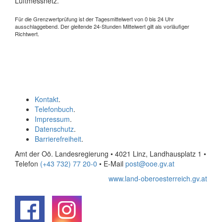
Luftmessnetz.
Für die Grenzwertprüfung ist der Tagesmittelwert von 0 bis 24 Uhr
ausschlaggebend. Der gleitende 24-Stunden Mittelwert gilt als vorläufiger
Richtwert.
Kontakt
.
Telefonbuch
.
Impressum
.
Datenschutz
.
Barrierefreiheit
.
Amt der Oö. Landesregierung • 4021 Linz, Landhausplatz 1
•
Telefon
(+43 732) 77 20-0
• E-Mail
post@ooe.gv.at
www.land-oberoesterreich.gv.at