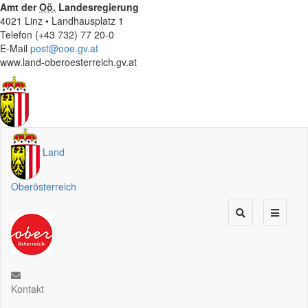
Amt der
Oö.
Landesregierung
4021 Linz • Landhausplatz 1
Telefon (+43 732) 77 20-0
E-Mail
post@ooe.gv.at
www.land-oberoesterreich.gv.at
Land
Oberösterreich
Kontakt