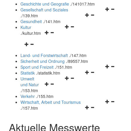
und
Geschichte und Geografie
.
/141017.htm
schließen
Navigationsm
Gesellschaft und Soziales
Navigationsmenü
öffnen
.
/139.htm
öffnen
und
Gesundheit
.
/141.htm
Navigationsmenü
und
schließen
Kultur
Navigationsmenü
öffnen
schließen
.
/kultur.htm
öffnen
und
Navigationsmenü
und
schließen
öffnen
schließen
Land- und Forstwirtschaft
.
/147.htm
und
Sicherheit und Ordnung
.
/89557.htm
schließen
Navigationsm
Sport und Freizeit
.
/151.htm
Navigationsmenü
öffnen
Statistik
.
/statistik.htm
Navigationsmenü
öffnen
und
Umwelt
Navigationsmenü
öffnen
und
schließen
und Natur
öffnen
und
schließen
.
/153.htm
und
schließen
Verkehr
.
/155.htm
schließen
Navigationsm
Wirtschaft, Arbeit und Tourismus
Navigationsmenü
öffnen
.
/157.htm
öffnen
und
und
schließen
Aktuelle Messwerte
schließen