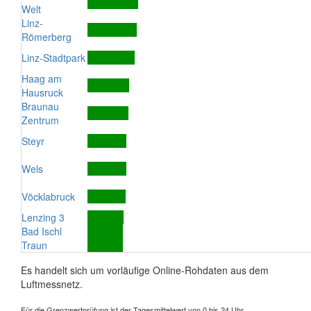
Welt
Linz-
Römerberg
Linz-Stadtpark
Haag am
Hausruck
Braunau
Zentrum
Steyr
Wels
Vöcklabruck
Lenzing 3
Bad Ischl
Traun
Es handelt sich um vorläufige Online-Rohdaten aus dem
Luftmessnetz.
Für die Grenzwertprüfung ist der Tagesmittelwert von 0 bis 24 Uhr