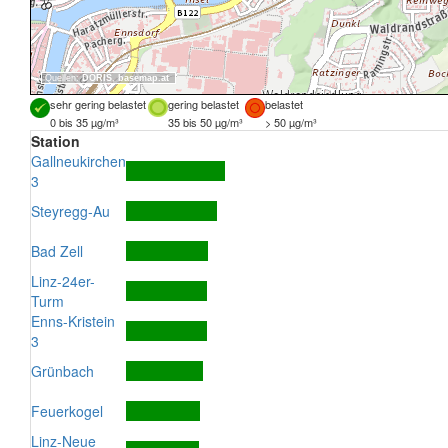
Quellen:
DORIS
,
basemap.at
sehr gering belastet
gering belastet
belastet
0 bis 35 µg/m³
35 bis 50 µg/m³
> 50 µg/m³
Station
Gallneukirchen
3
Steyregg-Au
Bad Zell
Linz-24er-
Turm
Enns-Kristein
3
Grünbach
Feuerkogel
Linz-Neue