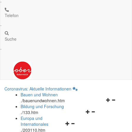
.
Telefon
.
Suche
.
Coronavirus: Aktuelle Informationen
Bauen und Wohnen
Navigationsm
.
/bauenundwohnen.htm
öffnen
Bildung und Forschung
Navigationsmenü
und
.
/133.htm
öffnen
schließen
Europa und
Navigationsmenü
und
Internationales
öffnen
schließen
.
/203110.htm