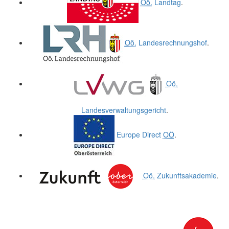
Oö.
Landtag
.
Oö.
Landesrechnungshof
.
Oö.
Landesverwaltungsgericht
.
Europe Direct
OÖ
.
Oö.
Zukunftsakademie
.