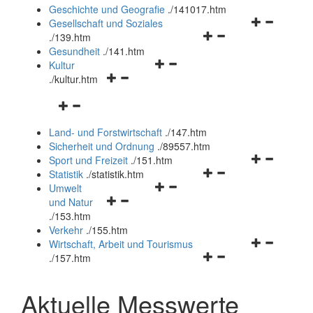
und
Geschichte und Geografie
.
/141017.htm
schließen
Navigationsm
Gesellschaft und Soziales
Navigationsmenü
öffnen
.
/139.htm
öffnen
und
Gesundheit
.
/141.htm
Navigationsmenü
und
schließen
Kultur
Navigationsmenü
öffnen
schließen
.
/kultur.htm
öffnen
und
Navigationsmenü
und
schließen
öffnen
schließen
Land- und Forstwirtschaft
.
/147.htm
und
Sicherheit und Ordnung
.
/89557.htm
schließen
Navigationsm
Sport und Freizeit
.
/151.htm
Navigationsmenü
öffnen
Statistik
.
/statistik.htm
Navigationsmenü
öffnen
und
Umwelt
Navigationsmenü
öffnen
und
schließen
und Natur
öffnen
und
schließen
.
/153.htm
und
schließen
Verkehr
.
/155.htm
schließen
Navigationsm
Wirtschaft, Arbeit und Tourismus
Navigationsmenü
öffnen
.
/157.htm
öffnen
und
und
schließen
Aktuelle Messwerte
schließen