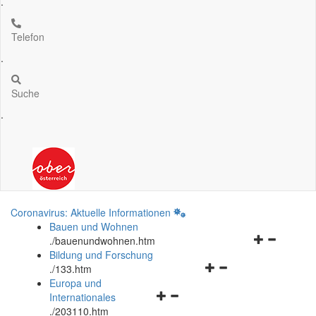
.
Telefon
.
Suche
.
Coronavirus: Aktuelle Informationen
Bauen und Wohnen
Navigationsm
.
/bauenundwohnen.htm
öffnen
Bildung und Forschung
Navigationsmenü
und
.
/133.htm
öffnen
schließen
Europa und
Navigationsmenü
und
Internationales
öffnen
schließen
.
/203110.htm