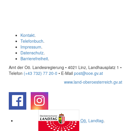
Kontakt
.
Telefonbuch
.
Impressum
.
Datenschutz
.
Barrierefreiheit
.
Amt der Oö. Landesregierung • 4021 Linz, Landhausplatz 1
•
Telefon
(+43 732) 77 20-0
• E-Mail
post@ooe.gv.at
www.land-oberoesterreich.gv.at
.
.
Oö.
Landtag
.