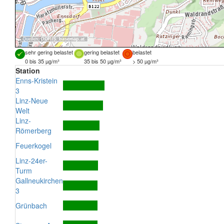
Quellen:
DORIS
,
basemap.at
sehr gering belastet
gering belastet
belastet
0 bis 35 µg/m³
35 bis 50 µg/m³
> 50 µg/m³
Station
Enns-Kristein
3
Linz-Neue
Welt
Linz-
Römerberg
Feuerkogel
Linz-24er-
Turm
Gallneukirchen
3
Grünbach