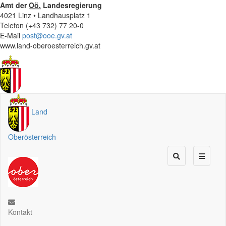
Amt der
Oö.
Landesregierung
4021 Linz • Landhausplatz 1
Telefon (+43 732) 77 20-0
E-Mail
post@ooe.gv.at
www.land-oberoesterreich.gv.at
Land
Oberösterreich
Kontakt