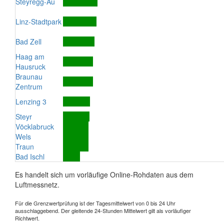
Steyregg-Au
Linz-Stadtpark
Bad Zell
Haag am
Hausruck
Braunau
Zentrum
Lenzing 3
Steyr
Vöcklabruck
Wels
Traun
Bad Ischl
Es handelt sich um vorläufige Online-Rohdaten aus dem
Luftmessnetz.
Für die Grenzwertprüfung ist der Tagesmittelwert von 0 bis 24 Uhr
ausschlaggebend. Der gleitende 24-Stunden Mittelwert gilt als vorläufiger
Richtwert.