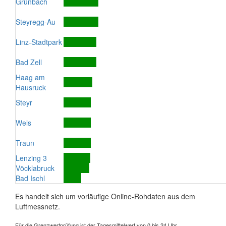
Grünbach
Steyregg-Au
Linz-Stadtpark
Bad Zell
Haag am
Hausruck
Steyr
Wels
Traun
Lenzing 3
Vöcklabruck
Bad Ischl
Es handelt sich um vorläufige Online-Rohdaten aus dem
Luftmessnetz.
Für die Grenzwertprüfung ist der Tagesmittelwert von 0 bis 24 Uhr