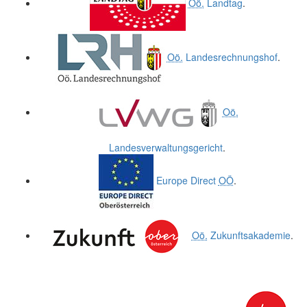
Oö.
Landtag
.
Oö.
Landesrechnungshof
.
Oö.
Landesverwaltungsgericht
.
Europe Direct
OÖ
.
Oö.
Zukunftsakademie
.