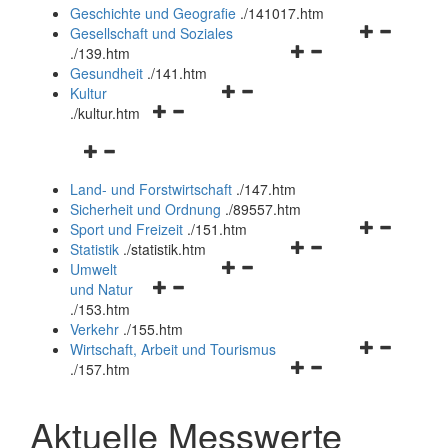
und
Geschichte und Geografie
.
/141017.htm
schließen
Navigationsm
Gesellschaft und Soziales
Navigationsmenü
öffnen
.
/139.htm
öffnen
und
Gesundheit
.
/141.htm
Navigationsmenü
und
schließen
Kultur
Navigationsmenü
öffnen
schließen
.
/kultur.htm
öffnen
und
Navigationsmenü
und
schließen
öffnen
schließen
Land- und Forstwirtschaft
.
/147.htm
und
Sicherheit und Ordnung
.
/89557.htm
schließen
Navigationsm
Sport und Freizeit
.
/151.htm
Navigationsmenü
öffnen
Statistik
.
/statistik.htm
Navigationsmenü
öffnen
und
Umwelt
Navigationsmenü
öffnen
und
schließen
und Natur
öffnen
und
schließen
.
/153.htm
und
schließen
Verkehr
.
/155.htm
schließen
Navigationsm
Wirtschaft, Arbeit und Tourismus
Navigationsmenü
öffnen
.
/157.htm
öffnen
und
und
schließen
Aktuelle Messwerte
schließen