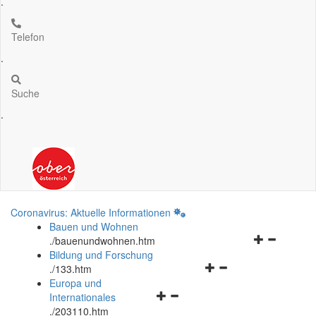
.
Telefon
.
Suche
.
Coronavirus: Aktuelle Informationen
Bauen und Wohnen
Navigationsm
.
/bauenundwohnen.htm
öffnen
Bildung und Forschung
Navigationsmenü
und
.
/133.htm
öffnen
schließen
Europa und
Navigationsmenü
und
Internationales
öffnen
schließen
.
/203110.htm