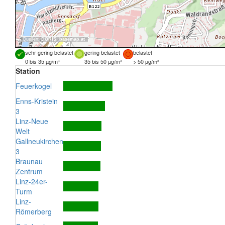
Quellen:
DORIS
,
basemap.at
sehr gering belastet
gering belastet
belastet
0 bis 35 µg/m³
35 bis 50 µg/m³
> 50 µg/m³
Station
Feuerkogel
Enns-Kristein
3
Linz-Neue
Welt
Gallneukirchen
3
Braunau
Zentrum
Linz-24er-
Turm
Linz-
Römerberg