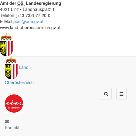
Amt der
Oö.
Landesregierung
4021 Linz • Landhausplatz 1
Telefon (+43 732) 77 20-0
E-Mail
post@ooe.gv.at
www.land-oberoesterreich.gv.at
Land
Oberösterreich
Kontakt