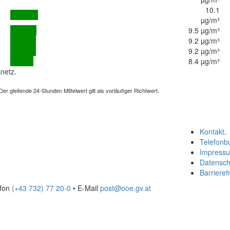
10.1
µg/m³
9.5 µg/m³
9.2 µg/m³
9.2 µg/m³
8.4 µg/m³
netz.
 gleitende 24-Stunden Mittelwert gilt als vorläufiger Richtwert.
Kontakt
.
Telefonb
Impress
Datensch
Barrierefr
efon
(+43 732) 77 20-0
• E-Mail
post@ooe.gv.at