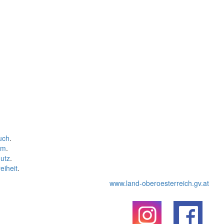
uch
.
um
.
utz
.
eiheit
.
www.land-oberoesterreich.gv.at