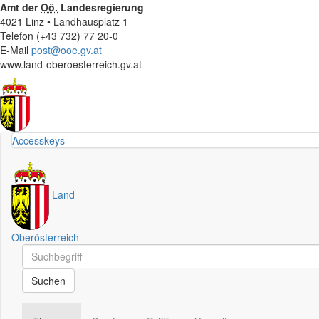
Amt der
Oö.
Landesregierung
4021 Linz • Landhausplatz 1
Telefon (+43 732) 77 20-0
E-Mail
post@ooe.gv.at
www.land-oberoesterreich.gv.at
Accesskeys
Land
Oberösterreich
Schnellsuche
Schnellsuche
Suchen