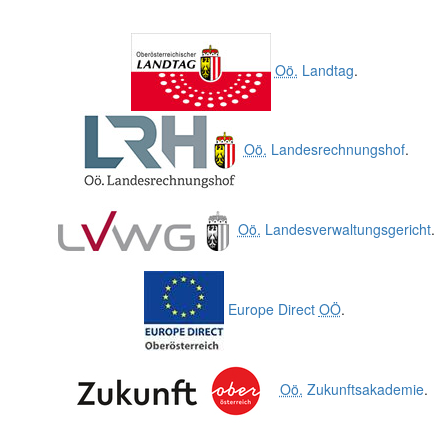
Oö.
Landtag
.
Oö.
Landesrechnungshof
.
Oö.
Landesverwaltungsgericht
.
Europe Direct
OÖ
.
Oö.
Zukunftsakademie
.