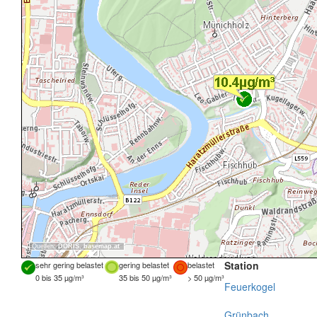
Quellen:
DORIS
,
basemap.at
Station
sehr gering belastet
gering belastet
belastet
0 bis 35 µg/m³
35 bis 50 µg/m³
> 50 µg/m³
Feuerkogel
Grünbach