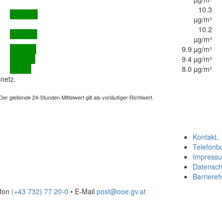
10.3
µg/m³
10.2
µg/m³
9.9 µg/m³
9.4 µg/m³
8.0 µg/m³
netz.
 gleitende 24-Stunden Mittelwert gilt als vorläufiger Richtwert.
Kontakt
.
Telefonb
Impress
Datensch
Barrierefr
efon
(+43 732) 77 20-0
• E-Mail
post@ooe.gv.at