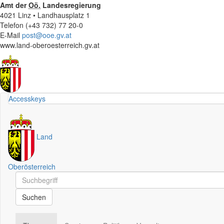
Amt der
Oö.
Landesregierung
4021 Linz • Landhausplatz 1
Telefon (+43 732) 77 20-0
E-Mail
post@ooe.gv.at
www.land-oberoesterreich.gv.at
Accesskeys
Land
Oberösterreich
Schnellsuche
Schnellsuche
Suchen