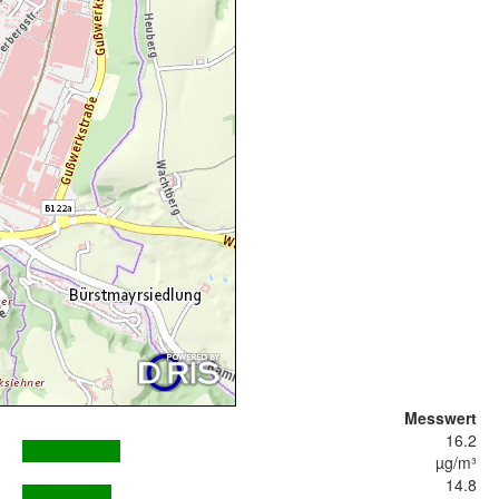
Messwert
16.2
µg/m³
14.8