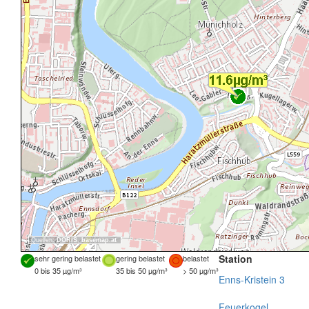
Quellen:
DORIS
,
basemap.at
Station
sehr gering belastet
gering belastet
belastet
0 bis 35 µg/m³
35 bis 50 µg/m³
> 50 µg/m³
Enns-Kristein 3
Feuerkogel