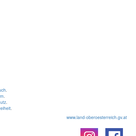
uch
.
um
.
utz
.
eiheit
.
www.land-oberoesterreich.gv.at