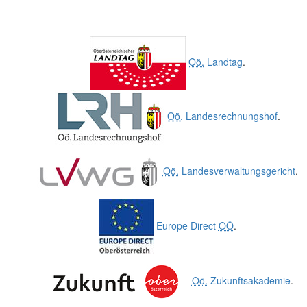
Oö.
Landtag
.
Oö.
Landesrechnungshof
.
Oö.
Landesverwaltungsgericht
.
Europe Direct
OÖ
.
Oö.
Zukunftsakademie
.