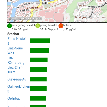
Quellen:
DORIS
,
basemap.at
sehr gering belastet
gering belastet
belastet
0 bis 35 µg/m³
35 bis 50 µg/m³
> 50 µg/m³
Station
Enns-Kristein
3
Linz-Neue
Welt
Linz-
Römerberg
Linz-24er-
Turm
Steyregg-Au
Gallneukirchen
3
Grünbach