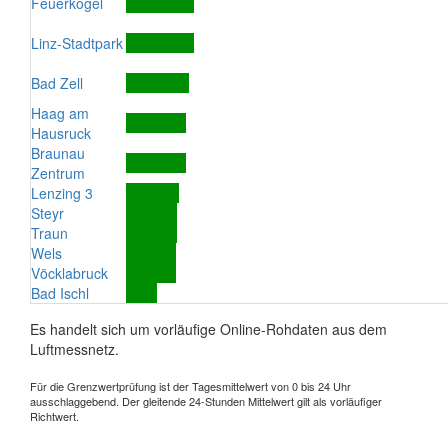
Feuerkogel
Linz-Stadtpark
Bad Zell
Haag am
Hausruck
Braunau
Zentrum
Lenzing 3
Steyr
Traun
Wels
Vöcklabruck
Bad Ischl
Es handelt sich um vorläufige Online-Rohdaten aus dem
Luftmessnetz.
Für die Grenzwertprüfung ist der Tagesmittelwert von 0 bis 24 Uhr
ausschlaggebend. Der gleitende 24-Stunden Mittelwert gilt als vorläufiger
Richtwert.