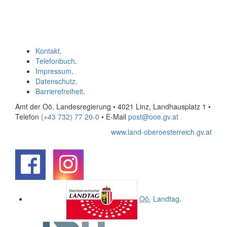
Kontakt
.
Telefonbuch
.
Impressum
.
Datenschutz
.
Barrierefreiheit
.
Amt der Oö. Landesregierung • 4021 Linz, Landhausplatz 1
•
Telefon
(+43 732) 77 20-0
• E-Mail
post@ooe.gv.at
www.land-oberoesterreich.gv.at
.
.
Oö.
Landtag
.