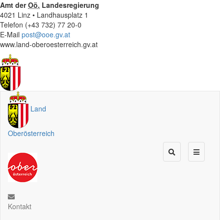
Amt der
Oö.
Landesregierung
4021 Linz • Landhausplatz 1
Telefon (+43 732) 77 20-0
E-Mail
post@ooe.gv.at
www.land-oberoesterreich.gv.at
Land
Oberösterreich
Kontakt