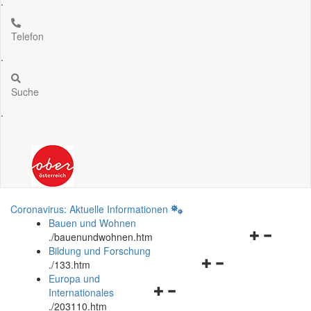
.
Telefon
.
Suche
.
Coronavirus: Aktuelle Informationen
Bauen und Wohnen
Navigationsm
.
/bauenundwohnen.htm
öffnen
Bildung und Forschung
Navigationsmenü
und
.
/133.htm
öffnen
schließen
Europa und
Navigationsmenü
und
Internationales
öffnen
schließen
.
/203110.htm