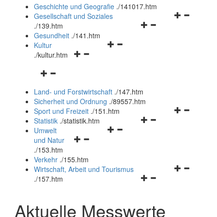
und
Geschichte und Geografie
.
/141017.htm
schließen
Navigationsm
Gesellschaft und Soziales
Navigationsmenü
öffnen
.
/139.htm
öffnen
und
Gesundheit
.
/141.htm
Navigationsmenü
und
schließen
Kultur
Navigationsmenü
öffnen
schließen
.
/kultur.htm
öffnen
und
Navigationsmenü
und
schließen
öffnen
schließen
Land- und Forstwirtschaft
.
/147.htm
und
Sicherheit und Ordnung
.
/89557.htm
schließen
Navigationsm
Sport und Freizeit
.
/151.htm
Navigationsmenü
öffnen
Statistik
.
/statistik.htm
Navigationsmenü
öffnen
und
Umwelt
Navigationsmenü
öffnen
und
schließen
und Natur
öffnen
und
schließen
.
/153.htm
und
schließen
Verkehr
.
/155.htm
schließen
Navigationsm
Wirtschaft, Arbeit und Tourismus
Navigationsmenü
öffnen
.
/157.htm
öffnen
und
und
schließen
Aktuelle Messwerte
schließen