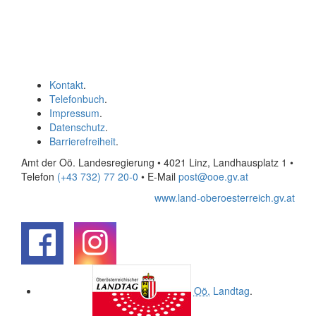
Kontakt
.
Telefonbuch
.
Impressum
.
Datenschutz
.
Barrierefreiheit
.
Amt der Oö. Landesregierung • 4021 Linz, Landhausplatz 1
•
Telefon
(+43 732) 77 20-0
• E-Mail
post@ooe.gv.at
www.land-oberoesterreich.gv.at
.
.
Oö.
Landtag
.