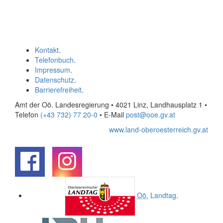
Kontakt
.
Telefonbuch
.
Impressum
.
Datenschutz
.
Barrierefreiheit
.
Amt der Oö. Landesregierung • 4021 Linz, Landhausplatz 1
•
Telefon
(+43 732) 77 20-0
• E-Mail
post@ooe.gv.at
www.land-oberoesterreich.gv.at
.
.
Oö.
Landtag
.