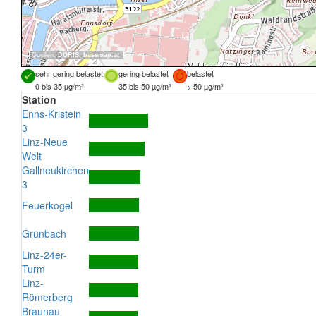
Quellen:
DORIS
,
basemap.at
sehr gering belastet
gering belastet
belastet
0 bis 35 µg/m³
35 bis 50 µg/m³
> 50 µg/m³
Station
Enns-Kristein
3
Linz-Neue
Welt
Gallneukirchen
3
Feuerkogel
Grünbach
Linz-24er-
Turm
Linz-
Römerberg
Braunau