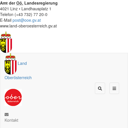
Amt der
Oö.
Landesregierung
4021 Linz • Landhausplatz 1
Telefon (+43 732) 77 20-0
E-Mail
post@ooe.gv.at
www.land-oberoesterreich.gv.at
Land
Oberösterreich
Kontakt