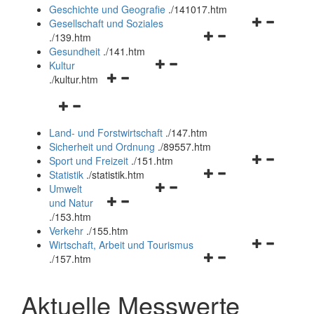
und
Geschichte und Geografie
.
/141017.htm
schließen
Navigationsm
Gesellschaft und Soziales
Navigationsmenü
öffnen
.
/139.htm
öffnen
und
Gesundheit
.
/141.htm
Navigationsmenü
und
schließen
Kultur
Navigationsmenü
öffnen
schließen
.
/kultur.htm
öffnen
und
Navigationsmenü
und
schließen
öffnen
schließen
Land- und Forstwirtschaft
.
/147.htm
und
Sicherheit und Ordnung
.
/89557.htm
schließen
Navigationsm
Sport und Freizeit
.
/151.htm
Navigationsmenü
öffnen
Statistik
.
/statistik.htm
Navigationsmenü
öffnen
und
Umwelt
Navigationsmenü
öffnen
und
schließen
und Natur
öffnen
und
schließen
.
/153.htm
und
schließen
Verkehr
.
/155.htm
schließen
Navigationsm
Wirtschaft, Arbeit und Tourismus
Navigationsmenü
öffnen
.
/157.htm
öffnen
und
und
schließen
Aktuelle Messwerte
schließen