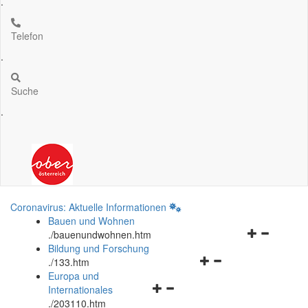
.
Telefon
.
Suche
.
Coronavirus: Aktuelle Informationen
Bauen und Wohnen
Navigationsm
.
/bauenundwohnen.htm
öffnen
Bildung und Forschung
Navigationsmenü
und
.
/133.htm
öffnen
schließen
Europa und
Navigationsmenü
und
Internationales
öffnen
schließen
.
/203110.htm