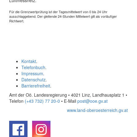
Luftmessnetz.
Für die Grenzwertprüfung ist der Tagesmittelwert von 0 bis 24 Uhr
ausschlaggebend. Der gleitende 24-Stunden Mittelwert gilt als vorläufiger
Richtwert.
Kontakt
.
Telefonbuch
.
Impressum
.
Datenschutz
.
Barrierefreiheit
.
Amt der Oö. Landesregierung • 4021 Linz, Landhausplatz 1
•
Telefon
(+43 732) 77 20-0
• E-Mail
post@ooe.gv.at
www.land-oberoesterreich.gv.at