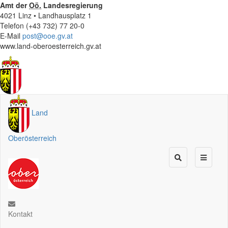
Amt der
Oö.
Landesregierung
4021 Linz • Landhausplatz 1
Telefon (+43 732) 77 20-0
E-Mail
post@ooe.gv.at
www.land-oberoesterreich.gv.at
Land
Oberösterreich
Kontakt