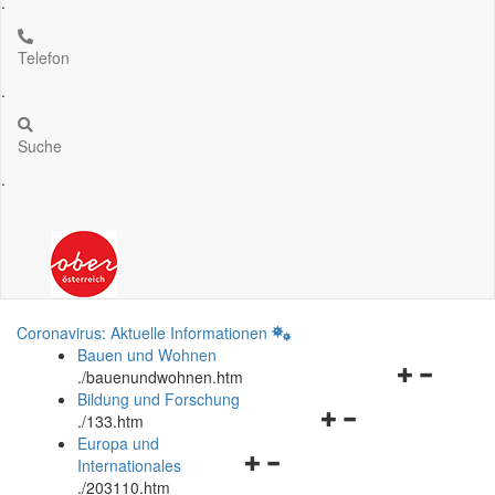
.
Telefon
.
Suche
.
Coronavirus: Aktuelle Informationen
Bauen und Wohnen
Navigationsm
.
/bauenundwohnen.htm
öffnen
Bildung und Forschung
Navigationsmenü
und
.
/133.htm
öffnen
schließen
Europa und
Navigationsmenü
und
Internationales
öffnen
schließen
.
/203110.htm