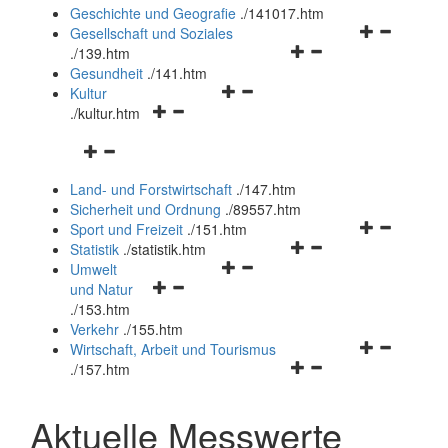
und
Geschichte und Geografie
.
/141017.htm
schließen
Navigationsm
Gesellschaft und Soziales
Navigationsmenü
öffnen
.
/139.htm
öffnen
und
Gesundheit
.
/141.htm
Navigationsmenü
und
schließen
Kultur
Navigationsmenü
öffnen
schließen
.
/kultur.htm
öffnen
und
Navigationsmenü
und
schließen
öffnen
schließen
Land- und Forstwirtschaft
.
/147.htm
und
Sicherheit und Ordnung
.
/89557.htm
schließen
Navigationsm
Sport und Freizeit
.
/151.htm
Navigationsmenü
öffnen
Statistik
.
/statistik.htm
Navigationsmenü
öffnen
und
Umwelt
Navigationsmenü
öffnen
und
schließen
und Natur
öffnen
und
schließen
.
/153.htm
und
schließen
Verkehr
.
/155.htm
schließen
Navigationsm
Wirtschaft, Arbeit und Tourismus
Navigationsmenü
öffnen
.
/157.htm
öffnen
und
und
schließen
Aktuelle Messwerte
schließen