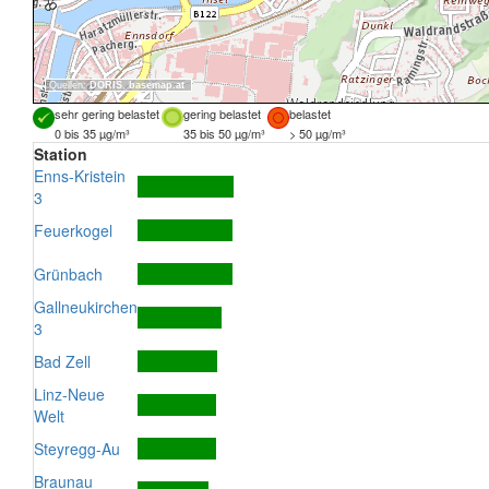
Quellen:
DORIS
,
basemap.at
sehr gering belastet
gering belastet
belastet
0 bis 35 µg/m³
35 bis 50 µg/m³
> 50 µg/m³
Station
Enns-Kristein
3
Feuerkogel
Grünbach
Gallneukirchen
3
Bad Zell
Linz-Neue
Welt
Steyregg-Au
Braunau